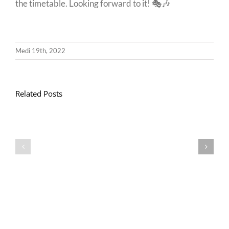
the timetable. Looking forward to it! 🎭🎶
Medi 19th, 2022
Related Posts
Llythyr
Diwedd
Gwisg
y
Ysgol
Tymor
/
/
School
End
Uniform
of
Term
Letter