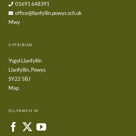
01691 648391
office@llanfyllin.powys.sch.uk
Mwy
CYFEIRIAD
Ysgol Llanfyllin
Llanfyllin, Powys
SY22 5BJ
Map
DILYNWCH NI