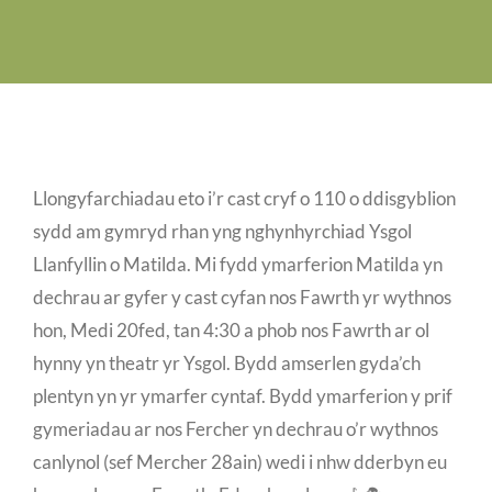
Swyddi Gwag
Cyswllt
Llongyfarchiadau eto i’r cast cryf o 110 o ddisgyblion
sydd am gymryd rhan yng nghynhyrchiad Ysgol
Llanfyllin o Matilda. Mi fydd ymarferion Matilda yn
dechrau ar gyfer y cast cyfan nos Fawrth yr wythnos
hon, Medi 20fed, tan 4:30 a phob nos Fawrth ar ol
hynny yn theatr yr Ysgol. Bydd amserlen gyda’ch
plentyn yn yr ymarfer cyntaf. Bydd ymarferion y prif
gymeriadau ar nos Fercher yn dechrau o’r wythnos
canlynol (sef Mercher 28ain) wedi i nhw dderbyn eu