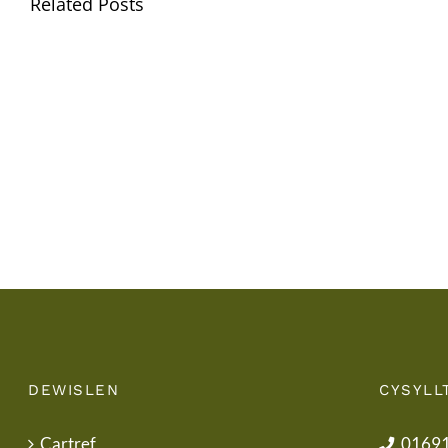
Related Posts
Gwisg
Ysgol
/
School
Uniform
DEWISLEN
CYSYLL
Cartref
0169