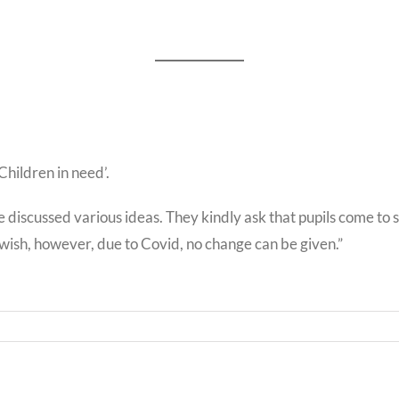
hildren in need’.
ave discussed various ideas. They kindly ask that pupils come 
wish, however, due to Covid, no change can be given.”