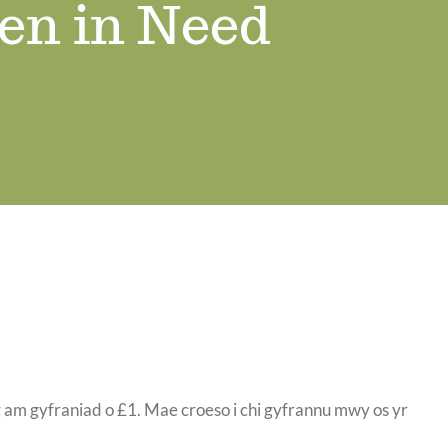
en in Need
g am gyfraniad o £1. Mae croeso i chi gyfrannu mwy os yr