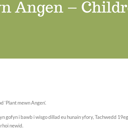
n Angen – Childr
od ‘Plant mewn Angen’.
 yn gofyn i bawb i wisgo dillad eu hunain yfory, Tachwedd 19e
 rhoi newid.