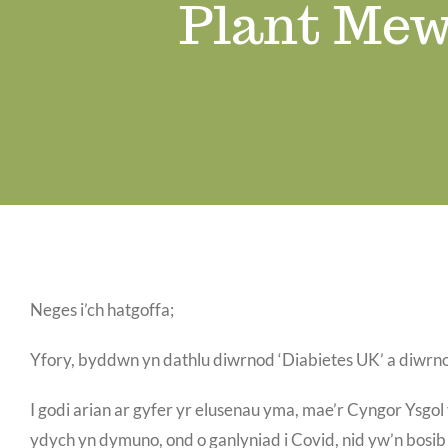
Plant Mew
Neges i’ch hatgoffa;
Yfory, byddwn yn dathlu diwrnod ‘Diabietes UK’ a diwrn
I godi arian ar gyfer yr elusenau yma, mae’r Cyngor Ysgol
ydych yn dymuno, ond o ganlyniad i Covid, nid yw’n bosib