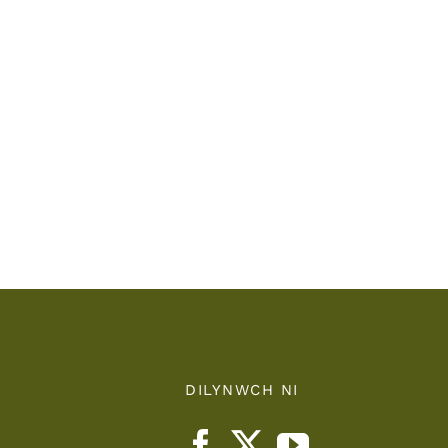
Bwrdd
yr
Iechyd
Addysgu
Powys
/
r
Powys
Teaching
nts
Health
Board
DILYNWCH NI