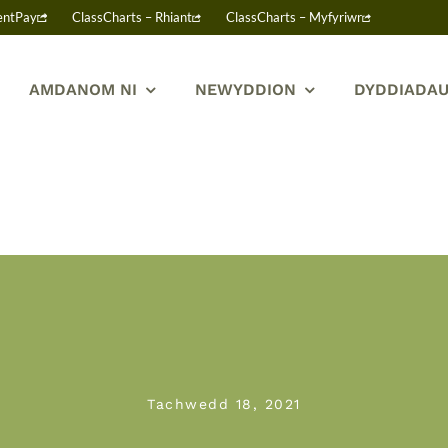
entPay
ClassCharts – Rhiant
ClassCharts – Myfyriwr
AMDANOM NI
NEWYDDION
DYDDIADAU
Tachwedd 18, 2021