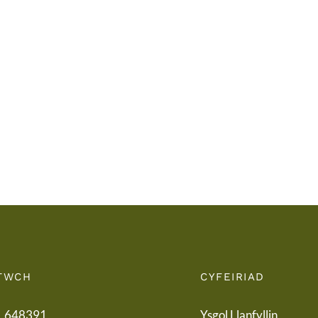
Llythyr
Diwedd
Llyth
y
i
Tymor
Rieni
/
/
End
Lette
of
to
Term
Pare
Letter
TWCH
CYFEIRIAD
1 648391
Ysgol Llanfyllin