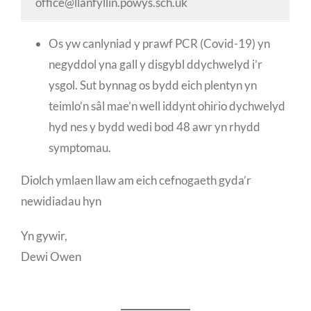
office@llanfyllin.powys.sch.uk
Os yw canlyniad y prawf PCR (Covid-19) yn
negyddol yna gall y disgybl ddychwelyd i’r
ysgol. Sut bynnag os bydd eich plentyn yn
teimlo’n sâl mae’n well iddynt ohirio dychwelyd
hyd nes y bydd wedi bod 48 awr yn rhydd
symptomau.
Diolch ymlaen llaw am eich cefnogaeth gyda’r
newidiadau hyn
Yn gywir,
Dewi Owen