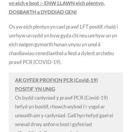
yn eich e bost :- ENW LLAWN eich plentyn,
DOSBARTH a DYDDIAD GENI
Os yw eich plentyn yn cael prawf LFT positif, rhaid i
unrhyw un sydd yn byw gyda chi neu unrhyw un yn
eich swigen gymorth hunan ynysu yn unol â
chanllawiau cenedlaethol a lleol a dylent archebu
prawf PCR (COVID-19).
AR GYFER PROFION PCR (Covid-19)
POSITIF YN UNIG
Os bydd canlyniad y prawf PCR (Covid-19)
hefyd yn bositif, rhowch wybod i’r ysgol ar
unwaith am y canlyniad. Gall hyn hefyd gael ei
wneud drwy anfon e bost i gyfeiriad