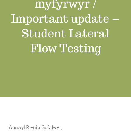
myfyrwyr /
Job Vacancies
Important update –
Contact us
Student Lateral
Flow Testing
Annwyl Rieni a Gofalwyr,