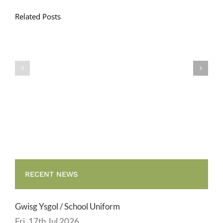
Related Posts
Llythyr
Diwedd
Gwisg
y
Ysgol
Tymor
/
/
School
End
Uniform
of
Term
Letter
RECENT NEWS
Gwisg Ysgol / School Uniform
Fri, 17th Jul 2026