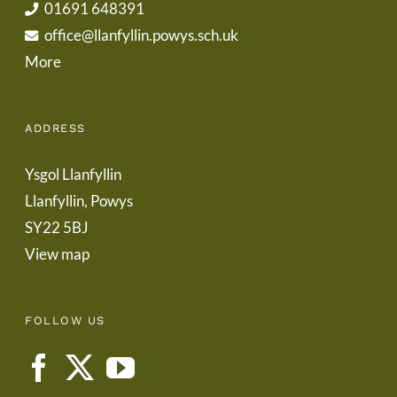
01691 648391
office@llanfyllin.powys.sch.uk
More
ADDRESS
Ysgol Llanfyllin
Llanfyllin, Powys
SY22 5BJ
View map
FOLLOW US