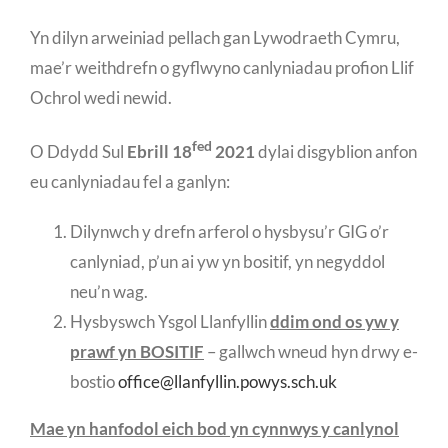
Yn dilyn arweiniad pellach gan Lywodraeth Cymru,
mae’r weithdrefn o gyflwyno canlyniadau profion Llif
Ochrol wedi newid.
fed
O Ddydd Sul
Ebrill 18
2021
dylai disgyblion anfon
eu canlyniadau fel a ganlyn:
Dilynwch y drefn arferol o hysbysu’r GIG o’r
canlyniad, p’un ai yw yn bositif, yn negyddol
neu’n wag.
Hysbyswch Ysgol Llanfyllin
ddim ond os yw y
prawf yn BOSITIF
– gallwch wneud hyn drwy e-
bostio
office@llanfyllin.powys.sch.uk
Mae yn hanfodol eich bod yn cynnwys y canlynol