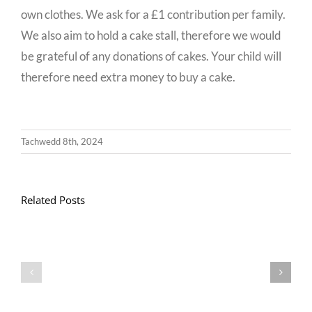
own clothes. We ask for a £1 contribution per family.
We also aim to hold a cake stall, therefore we would
be grateful of any donations of cakes. Your child will
therefore need extra money to buy a cake.
Tachwedd 8th, 2024
Related Posts
Llythyr
Diwedd
Gwisg
y
Ysgol
Tymor
/
/
School
End
Uniform
of