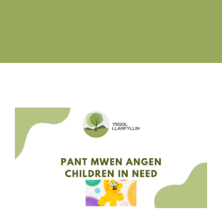
Swyddi Gwag
Cyswllt