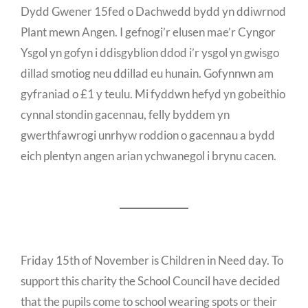
Dydd Gwener 15fed o Dachwedd bydd yn ddiwrnod
Plant mewn Angen. I gefnogi’r elusen mae’r Cyngor
Ysgol yn gofyn i ddisgyblion ddod i’r ysgol yn gwisgo
dillad smotiog neu ddillad eu hunain. Gofynnwn am
gyfraniad o £1 y teulu. Mi fyddwn hefyd yn gobeithio
cynnal stondin gacennau, felly byddem yn
gwerthfawrogi unrhyw roddion o gacennau a bydd
eich plentyn angen arian ychwanegol i brynu cacen.
Friday 15th of November is Children in Need day. To
support this charity the School Council have decided
that the pupils come to school wearing spots or their