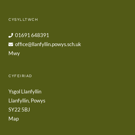
CYSYLLTWCH
01691 648391
office@llanfyllin.powys.sch.uk
Mwy
CYFEIRIAD
Ysgol Llanfyllin
Llanfyllin, Powys
SY22 5BJ
Map