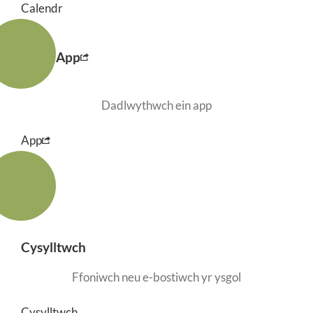
Calendr
App
Dadlwythwch ein app
App
Cysylltwch
Ffoniwch neu e-bostiwch yr ysgol
Cysylltwch