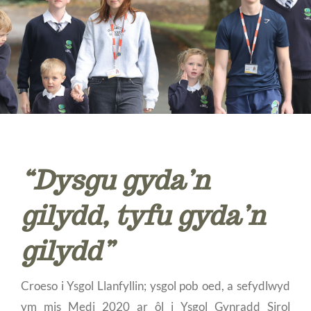

“Dysgu gyda’n

gilydd, tyfu gyda’n
gilydd”
Croeso i Ysgol Llanfyllin; ysgol pob oed, a sefydlwyd
ym mis Medi 2020 ar ôl i Ysgol Gynradd Sirol