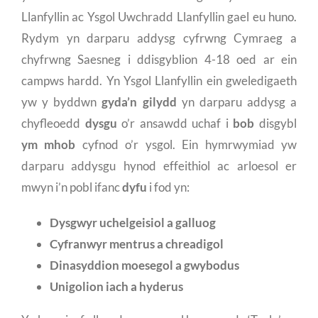
Llanfyllin ac Ysgol Uwchradd Llanfyllin gael eu huno.
Rydym yn darparu addysg cyfrwng Cymraeg a
chyfrwng Saesneg i ddisgyblion 4-18 oed ar ein
campws hardd. Yn Ysgol Llanfyllin ein gweledigaeth
yw y byddwn
gyda’n gilydd
yn darparu addysg a
chyfleoedd
dysgu
o’r ansawdd uchaf i
bob
disgybl
ym mhob
cyfnod o’r ysgol. Ein hymrwymiad yw
darparu addysgu hynod effeithiol ac arloesol er
mwyn i’n pobl ifanc
dyfu
i fod yn:
Dysgwyr uchelgeisiol a galluog
Cyfranwyr mentrus a chreadigol
Dinasyddion moesegol a gwybodus
Unigolion iach a hyderus