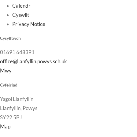
Calendr
Cyswllt
Privacy Notice
Cysylltwch
01691 648391
office@llanfyllin.powys.sch.uk
Mwy
Cyfeiriad
Ysgol Llanfyllin
Llanfyllin, Powys
SY22 5BJ
Map