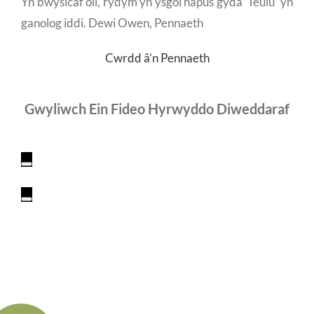
Yn bwysicaf oll, rydym yn ysgol hapus gyda ‘Teulu’ yn
ganolog iddi. Dewi Owen, Pennaeth
Cwrdd â’n Pennaeth
Gwyliwch Ein Fideo Hyrwyddo Diweddaraf