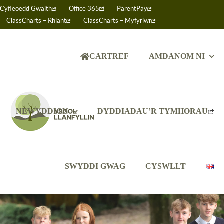
Skip
Cyfleoedd Gwaith
Office 365
ParentPay
to
ClassCharts – Rhiant
ClassCharts – Myfyriwr
content
CARTREF
AMDANOM NI
NEWYDDION
DYDDIADAU’R TYMHORAU
SWYDDI GWAG
CYSWLLT