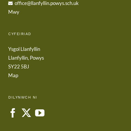
office@llanfyllin.powys.sch.uk
Mwy
CYFEIRIAD
Ysgol Llanfyllin
Llanfyllin, Powys
SY22 5BJ
Map
DILYNWCH NI