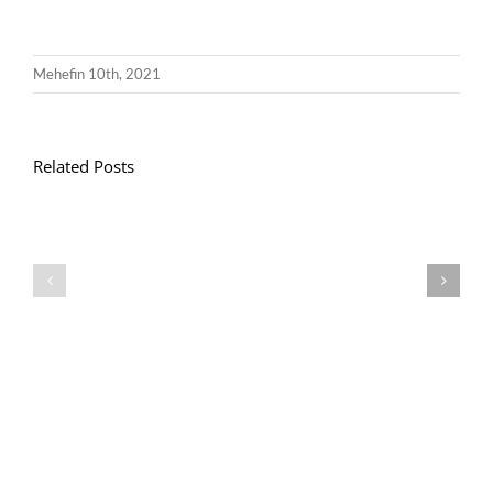
Mehefin 10th, 2021
Related Posts
Gwasanaeth
Gwasanaeth
Teulu
Teulu
/
/
Teulu
Teulu
Assembly
Assembly