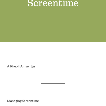
Screentime
Swyddi Gwag
Cyswllt
A Rheoli Amser Sgrin
Managing Screentime