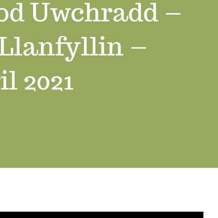
nod Uwchradd –
 Llanfyllin –
l 2021