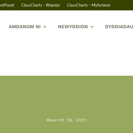
entPay
ClassCharts – Rhiant
ClassCharts – Myfyriwr
AMDANOM NI
NEWYDDION
DYDDIADAU
Mawrth 26, 2021