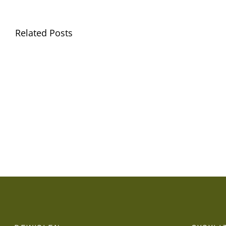
Related Posts
Gwisg
Ysgol
/
School
Uniform