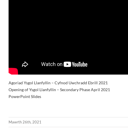
Agoriad Ysgol Llanfyllin – Cyfnod Uwchradd Ebrill 2021
Opening of Ysgol Llanfyllin – Secondary Phase April 2021
PowerPoint Slides
Mawrth 26th, 2021