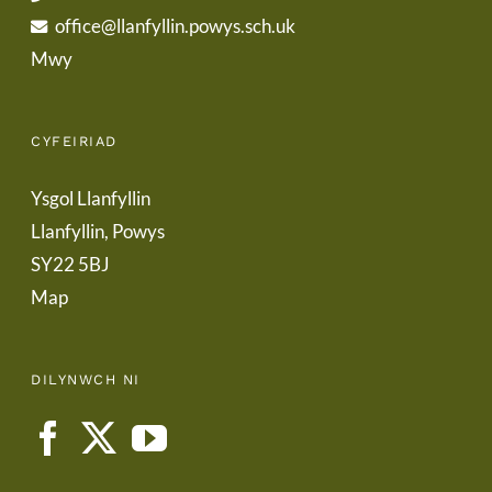
office@llanfyllin.powys.sch.uk
Mwy
CYFEIRIAD
Ysgol Llanfyllin
Llanfyllin, Powys
SY22 5BJ
Map
DILYNWCH NI