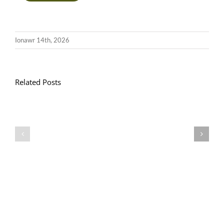
Ionawr 14th, 2026
Related Posts
Llythyr
Diwedd
Gwisg
y
Ysgol
Tymor
/
/
School
End
Uniform
of
Term
Letter