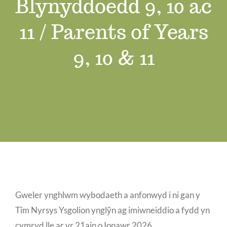
Blynyddoedd 9, 10 ac
Swyddi Gwag
11 / Parents of Years
Cyswllt
9, 10 & 11
Gweler ynghlwm wybodaeth a anfonwyd i ni gan y
Tîm Nyrsys Ysgolion ynglŷn ag imiwneiddio a fydd yn
cymryd lle ar yr 21ain o Ionawr 2026