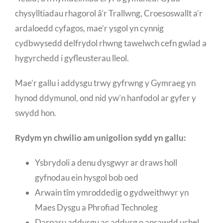
chysylltiadau rhagorol â’r Trallwng, Croesoswallt a’r
ardaloedd cyfagos, mae’r ysgol yn cynnig
cydbwysedd delfrydol rhwng tawelwch cefn gwlad a
hygyrchedd i gyfleusterau lleol.
Mae’r gallu i addysgu trwy gyfrwng y Gymraeg yn
hynod ddymunol, ond nid yw’n hanfodol ar gyfer y
swydd hon.
Rydym yn chwilio am unigolion sydd yn gallu:
Ysbrydoli a denu dysgwyr ar draws holl
gyfnodau ein hysgol bob oed
Arwain tîm ymroddedig o gydweithwyr yn
Maes Dysgu a Phrofiad Technoleg
Darparu addysgu ac addysg o ansawdd uchel