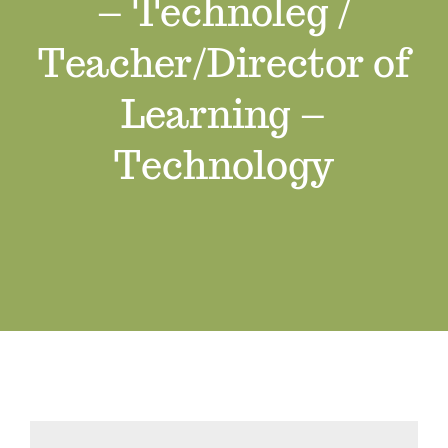
– Technoleg /
Swyddi Gwag
Teacher/Director of
Cyswllt
Learning –
Technology