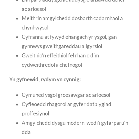
ac arloesol
Meithrin amgylchedd dosbarth cadarnhaol a
chynhwysol
Cyfrannu at fywyd ehangach yr ysgol, gan
gynnwys gweithgareddau allgyrsiol
Gweithio’n effeithiol fel rhan o dîm
cydweithredol a chefnogol
Yn gyfnewid, rydym yn cynnig:
Cymuned ysgol groesawgar ac arloesol
Cyfleoedd rhagorol ar gyfer datblygiad
proffesiynol
Amgylchedd dysgu modern, wedi’i gyfarparu’n
dda