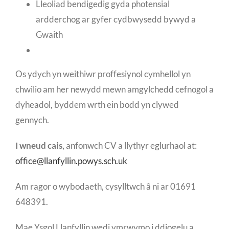
Lleoliad bendigedig gyda photensial
ardderchog ar gyfer cydbwysedd bywyd a
Gwaith
Os ydych yn weithiwr proffesiynol cymhellol yn
chwilio am her newydd mewn amgylchedd cefnogol a
dyheadol, byddem wrth ein bodd yn clywed
gennych.
I wneud cais,
anfonwch CV a llythyr eglurhaol at:
office@llanfyllin.powys.sch.uk
Am ragor o wybodaeth, cysylltwch â ni ar 01691
648391.
Mae Ysgol Llanfyllin wedi ymrwymo i ddiogelu a