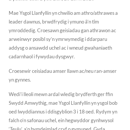
Mae Ysgol Llanfyllin yn chwilio am athro/athrawes a
leader dawnus, brwdfrydig i ymuno â’n tîm
ymroddedig. Croesawn geisiadau gan athrawon ac
arweinwyr posibl sy’n ymrwymedig i ddarparu
addysg o ansawdd uchel ac i wneud gwahaniaeth
cadarnhaol i fywydau dysgwyr.
Croesewir ceisiadau amser llawn ac/neu ran-amser
yn gynnes.
Wedi’i lleoli mewn ardal wledig brydferth ger ffin
Swydd Amwythig, mae Ysgol Llanfyllin yn ysgol bob
oed lwyddiannus i ddisgyblion 3 i 18 oed. Rydym yn
falch o’n safonau uchel, ein hegwyddor gynhwysol
‘Teulu’, a’n hymdeimlad cryf o gymuned. Gyda