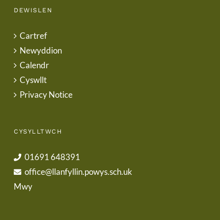
DEWISLEN
Cartref
Newyddion
Calendr
Cyswllt
Privacy Notice
CYSYLLTWCH
01691 648391
office@llanfyllin.powys.sch.uk
Mwy