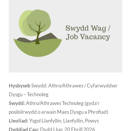
Hysbyseb
Swydd: Athro/Athrawes / Cyfarwyddwr
Dysgu – Technoleg
Swydd:
Athro/Athrawes Technoleg (gyda’r
posibilrwydd o arwain Maes Dysgu a Phrofiad)
Lleoliad:
Ysgol Llanfyllin, Llanfyllin, Powys
Dyddiad Cau:
Dydd Llun, 20 Ebrill 2026