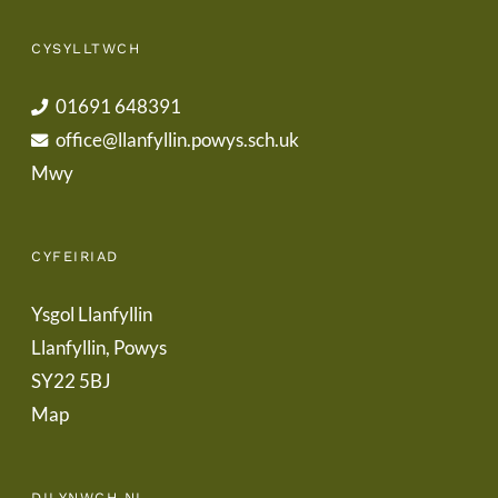
CYSYLLTWCH
01691 648391
office@llanfyllin.powys.sch.uk
Mwy
CYFEIRIAD
Ysgol Llanfyllin
Llanfyllin, Powys
SY22 5BJ
Map
DILYNWCH NI