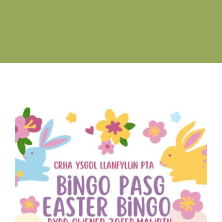
Swyddi Gwag
Cyswllt