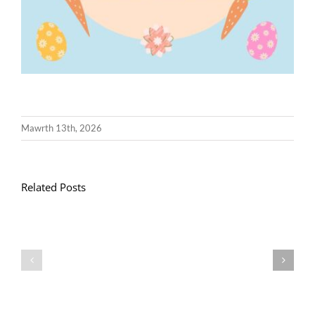
Mawrth 13th, 2026
Related Posts
Llythyr
Diwedd
Gwisg
y
Ysgol
Tymor
/
/
School
End
Uniform
of
Term