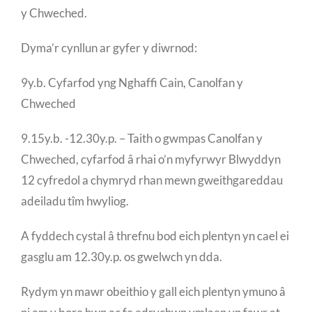
y Chweched.
Dyma’r cynllun ar gyfer y diwrnod:
9y.b. Cyfarfod yng Nghaffi Cain, Canolfan y
Chweched
9.15y.b. -12.30y.p. – Taith o gwmpas Canolfan y
Chweched, cyfarfod â rhai o’n myfyrwyr Blwyddyn
12 cyfredol a chymryd rhan mewn gweithgareddau
adeiladu tîm hwyliog.
A fyddech cystal â threfnu bod eich plentyn yn cael ei
gasglu am 12.30y.p. os gwelwch yn dda.
Rydym yn mawr obeithio y gall eich plentyn ymuno â