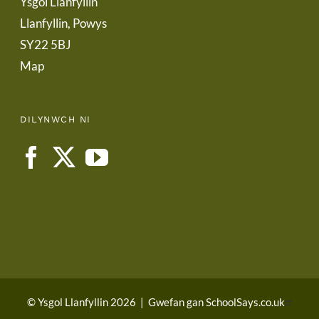
Ysgol Llanfyllin
Llanfyllin, Powys
SY22 5BJ
Map
DILYNWCH NI
© Ysgol Llanfyllin 2026
|
Gwefan gan
SchoolSays.co.uk