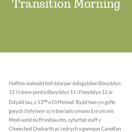
Transition Morning
Swyddi Gwag
Cyswllt
Hoffem wahodd holl ddarpar ddisgyblion Blwyddyn
12 i’n bore pontio Blwyddyn 11 i Flwyddyn 12 ar
eg
Ddydd Iau, y 13
o Orffennaf. Bydd hwn yn gyfle
gwych i fyfyrwyr sy’n bwriadu ymuno â ni ym mis
Medi weld eu ffrindiau eto, cyfarfod staff y
Chweched Dosbarth ac i edrych o gwmpas Canolfan