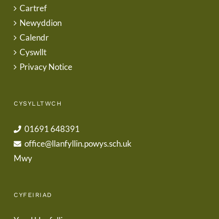
Cartref
Newyddion
Calendr
Cyswllt
Privacy Notice
CYSYLLTWCH
01691 648391
office@llanfyllin.powys.sch.uk
Mwy
CYFEIRIAD