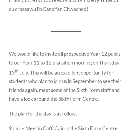
ni am y bore hwn ac fe edrychwn ymlaen yn fawr at
eu croesawu i’n Canolfan Chweched!
We would like to invite all prospective Year 12 pupils
to our Year 11 to 12 transition morning on Thursday
th
13
July. This will be an excellent opportunity for
students who plan to join us in September to see their
friends again, meet some of the Sixth Form staff and
have a look around the Sixth Form Centre.
The plan for the day is as follows-
9a.m. – Meet in Caffi Cain in the Sixth Form Centre.