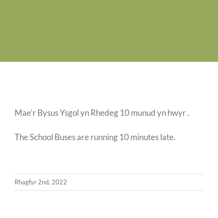
Swyddi Gwag
Cyswllt
Mae’r Bysus Ysgol yn Rhedeg 10 munud yn hwyr .
The School Buses are running 10 minutes late.
Rhagfyr 2nd, 2022