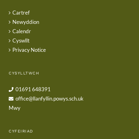
Cartref
Newyddion
Calendr
Cyswllt
Privacy Notice
CYSYLLTWCH
01691 648391
office@llanfyllin.powys.sch.uk
Mwy
CYFEIRIAD