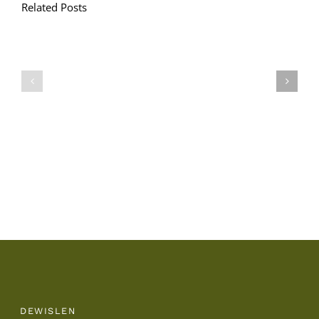
Related Posts
Llythyr
Diwedd
Gwisg
y
Ysgol
Tymor
/
/
School
End
Uniform
of
Term
Letter
DEWISLEN