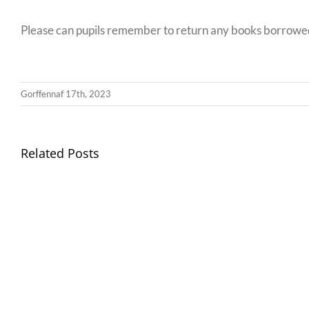
Please can pupils remember to return any books borrowed f
Gorffennaf 17th, 2023
Related Posts
Gwisg
Ysgol
/
School
Uniform