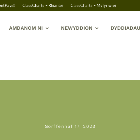
entPay
ClassCharts – Rhiant
ClassCharts – Myfyriwr
AMDANOM NI
NEWYDDION
DYDDIADAU
Gorffennaf 17, 2023