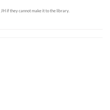
H if they cannot make it to the library.
Bwrdd
yr
Iechyd
Addysgu
Powys
/
r
Powys
Teaching
nts
Health