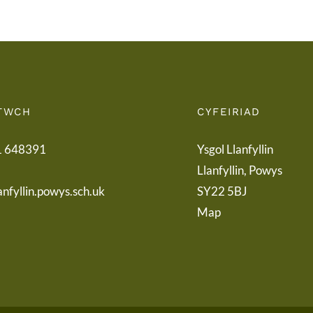
Letter
TWCH
CYFEIRIAD
1 648391
Ysgol Llanfyllin
Llanfyllin, Powys
anfyllin.powys.sch.uk
SY22 5BJ
Map