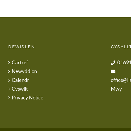
DEWISLEN
CYSYLL
Cartref
0169
Newyddion
Calendr
office@ll
Cyswllt
Mwy
Privacy Notice