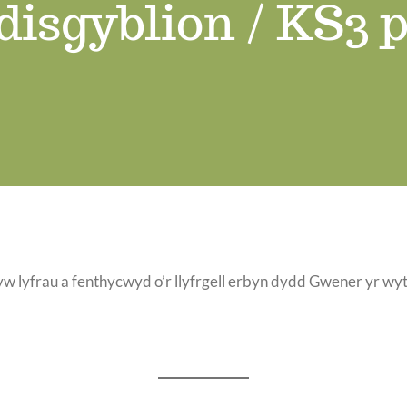
disgyblion / KS3 p
 lyfrau a fenthycwyd o’r llyfrgell erbyn dydd Gwener yr wythno