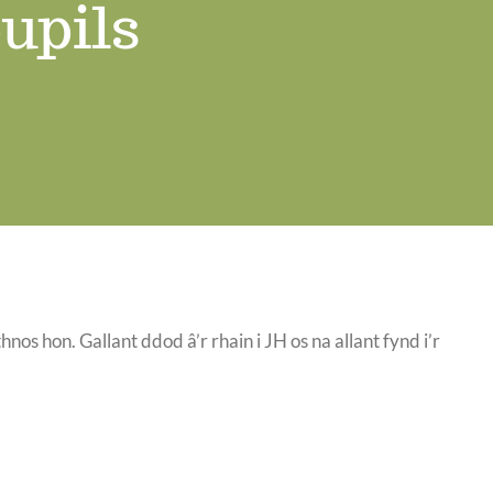
upils
s hon. Gallant ddod â’r rhain i JH os na allant fynd i’r