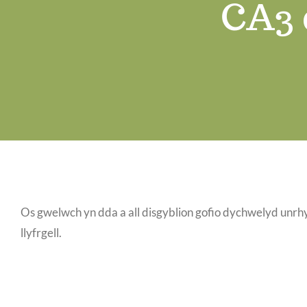
CA3 
Os gwelwch yn dda a all disgyblion gofio dychwelyd unrhyw
llyfrgell.