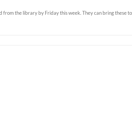
rom the library by Friday this week. They can bring these to J
Llythyr
Diwedd
Llyth
y
i
Tymor
Rieni
/
/
End
Lette
of
to
Term
Pare