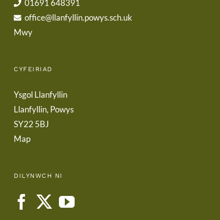
01691 648391
office@llanfyllin.powys.sch.uk
Mwy
CYFEIRIAD
Ysgol Llanfyllin
Llanfyllin, Powys
SY22 5BJ
Map
DILYNWCH NI