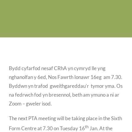
Swyddi Gwag
Cyswllt
Bydd cyfarfod nesaf CRhA yn cymryd lle yng
nghanolfan y 6ed, Nos Fawrth Ionawr 16eg am 7.30.
Byddwn yn trafod gweithgareddau’r tymor yma. Os
na fedrwch fod yn bresennol, beth am ymuno a ni ar
Zoom – gweler isod.
The next PTA meeting will be taking place in the Sixth
th
Form Centre at 7.30 on Tuesday 16
Jan. At the