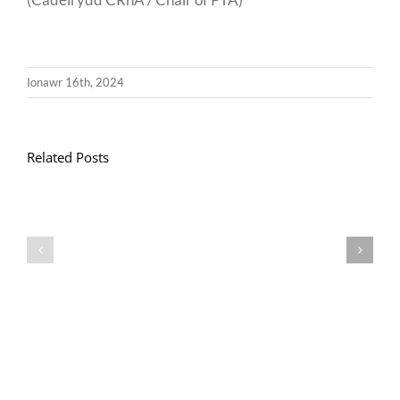
Ionawr 16th, 2024
Related Posts
Llythyr
Diwedd
Gwisg
y
Ysgol
Tymor
/
/
School
End
Uniform
of
Term
Letter