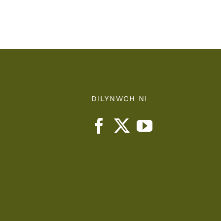
nts
Health
Board
DILYNWCH NI