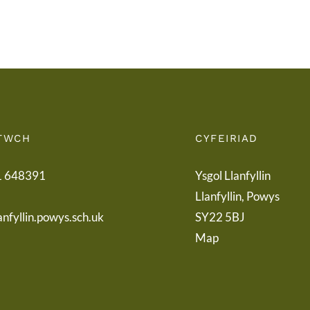
Term
Pare
Letter
TWCH
CYFEIRIAD
1 648391
Ysgol Llanfyllin
Llanfyllin, Powys
anfyllin.powys.sch.uk
SY22 5BJ
Map