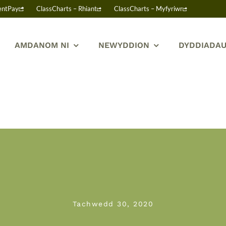
entPay
ClassCharts – Rhiant
ClassCharts – Myfyriwr
AMDANOM NI
NEWYDDION
DYDDIADAU
Tachwedd 30, 2020