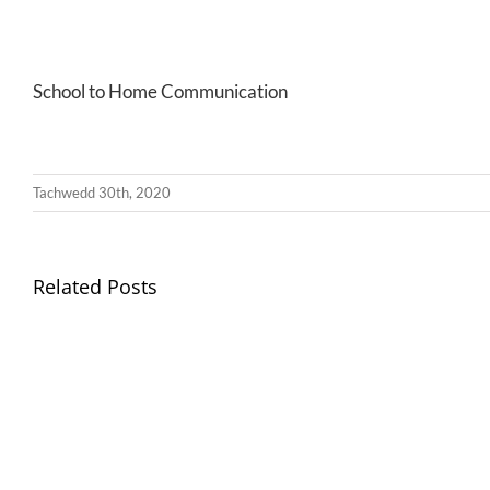
School to Home Communication
Tachwedd 30th, 2020
Related Posts
Gwisg
Ysgol
/
School
Uniform