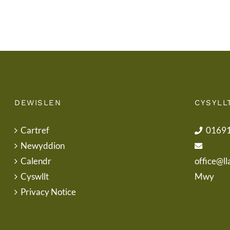
DEWISLEN
CYSYLL
Cartref
0169
Newyddion
Calendr
office@ll
Cyswllt
Mwy
Privacy Notice