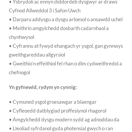
• Ysbrydoli ac ennyn diddordeb dysgwyr ar draws
Cyfnod Allweddol 3 i Safon Uwch
• Darparu addysgu a dysgu arloesol o ansawdd uchel
• Meithrin amgylchedd dosbarth cadarnhaol a
chynhwysol
• Cyfrannu at fywyd ehangach yr ysgol, gan gynnwys
gweithgareddau allgyrsiol
• Gweithio’n effeithiol fel rhan o dîm cydweithredol a
chefnogol
Yn gyfnewid, rydym yn cynnig:
• Cymuned ysgol groesawgar a blaengar
• Cyfleoedd datblygiad proffesiynol rhagorol
• Amgylchedd dysgu modern sydd ag adnoddau da
• Lleoliad syfrdanol gyda photensial gwych o ran