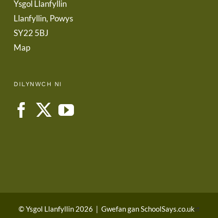
Ysgol Llanfyllin
Llanfyllin, Powys
SY22 5BJ
Map
DILYNWCH NI
© Ysgol Llanfyllin 2026
|
Gwefan gan
SchoolSays.co.uk