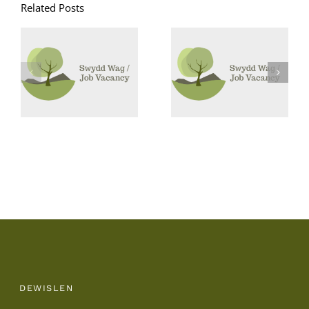
Related Posts
Goruchwyliwr
Swyddi
Canol Dydd /
Glanhau /
Midday
Cleaning
Supervisor
Vacancies
DEWISLEN