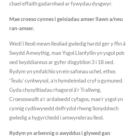
chael effaith gadarnhaol ar fywydau dysgwyr.
Mae croeso cynnes i geisiadau amser llawn a/neu
ran-amser.
Wedi’i lleoli mewn lleoliad gwledig hardd ger y ffin â
Swydd Amwythig, mae Ysgol Llanfyllin yn ysgol pob
oed lwyddiannus ar gyfer disgyblion 3 i 18 oed.
Rydym yn ymfalchïo yn ein safonau uchel, ethos
‘Teulu’ cynhwysol, a’n hymdeimlad cryf o gymuned.
Gyda chysylltiadau rhagorol â’r Trallwng,
Croesoswallt a’r ardaloedd cyfagos, mae’r ysgol yn
cynnig cydbwysedd delfrydol rhwng llonyddwch
gwledig a hygyrchedd i amwynderau lleol.
Rydym yn arbennig o awyddus i glywed gan