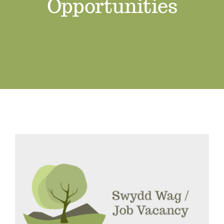
Opportunities
Swyddi Gwag
Cyswllt