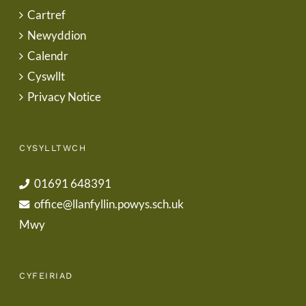
Cartref
Newyddion
Calendr
Cyswllt
Privacy Notice
CYSYLLTWCH
01691 648391
office@llanfyllin.powys.sch.uk
Mwy
CYFEIRIAD