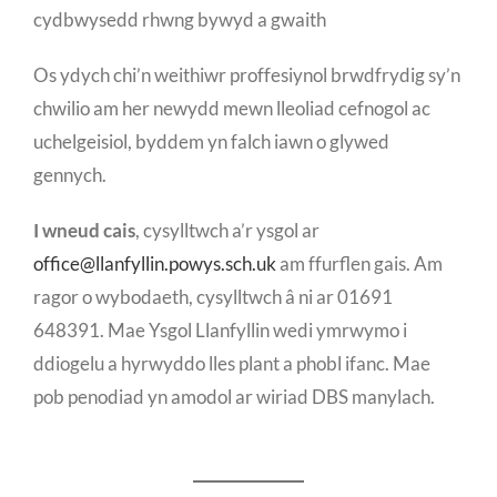
cydbwysedd rhwng bywyd a gwaith
Os ydych chi’n weithiwr proffesiynol brwdfrydig sy’n
chwilio am her newydd mewn lleoliad cefnogol ac
uchelgeisiol, byddem yn falch iawn o glywed
gennych.
I wneud cais
, cysylltwch a’r ysgol ar
office@llanfyllin.powys.sch.uk
am ffurflen gais. Am
ragor o wybodaeth, cysylltwch â ni ar 01691
648391. Mae Ysgol Llanfyllin wedi ymrwymo i
ddiogelu a hyrwyddo lles plant a phobl ifanc. Mae
pob penodiad yn amodol ar wiriad DBS manylach.