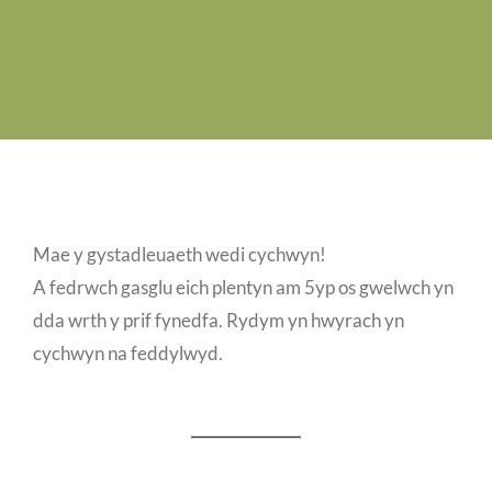
Swyddi Gwag
Cyswllt
Mae y gystadleuaeth wedi cychwyn!
A fedrwch gasglu eich plentyn am 5yp os gwelwch yn
dda wrth y prif fynedfa. Rydym yn hwyrach yn
cychwyn na feddylwyd.