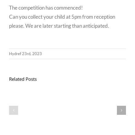
The competition has commenced!
Can you collect your child at 5pm from reception
please. We are later starting than anticipated.
Hydref 23rd, 2023
Related Posts
Llythyr
Diwedd
Gwisg
y
Ysgol
Tymor
/
/
School
End
Uniform
of
Term