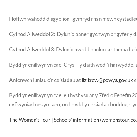
Hoffwn wahodd disgyblion i gymryd rhan mewn cystadleuae
Cyfnod Allweddol 2: Dylunio baner gychwyn ar gyfer y d
Cyfnod Allweddol 3: Dylunio bwrdd hunlun, ar thema bei
Bydd yr enillwyr yn cael Crys-T y daith wedi’i harwyddo, 
Anfonwch luniau o’r ceisiadau at
liz.trow@powys.gov.uk
e
Bydd yr enillwyr yn cael eu hysbysu ar y 7fed o Fehefin 
cyflwyniad nes ymlaen, ond bydd y ceisiadau buddugol yn
The Women’s Tour | Schools’ information (womenstour.co