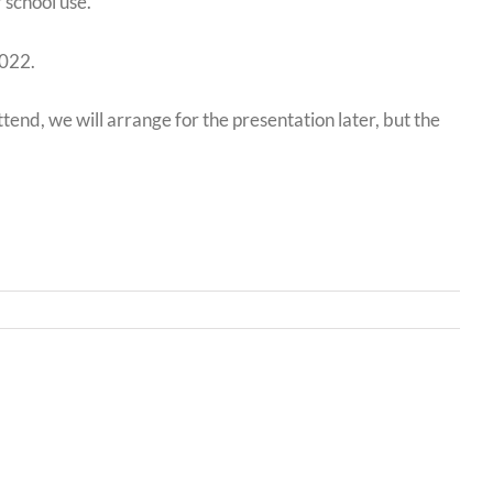
 school use.
2022.
ttend, we will arrange for the presentation later, but the
Bwrdd
yr
Iechyd
Addysgu