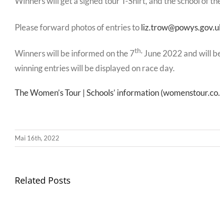
Winners will get a signed tour T-Shirt, and the school of 
Please forward photos of entries to
liz.trow@powys.gov.u
th,
Winners will be informed on the 7
June 2022 and will be 
winning entries will be displayed on race day.
The Women’s Tour | Schools’ information (womenstour.co
Mai 16th, 2022
Related Posts
Gwisg