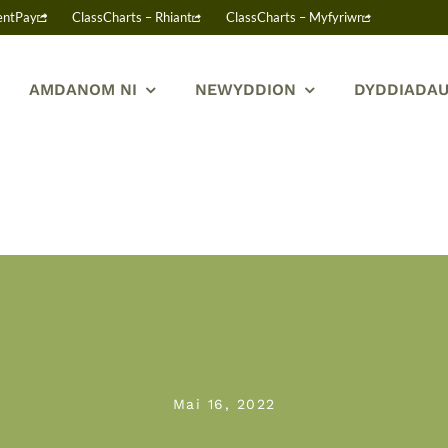
entPay
ClassCharts – Rhiant
ClassCharts – Myfyriwr
AMDANOM NI
NEWYDDION
DYDDIADAU
Mai 16, 2022