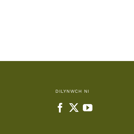
Powys
/
r
Powys
Teaching
nts
Health
Board
DILYNWCH NI