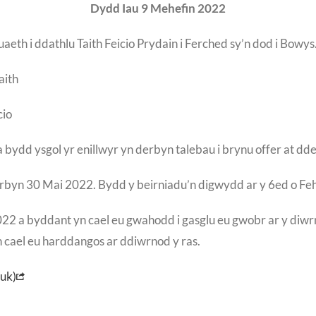
Dydd Iau 9 Mehefin 2022
th i ddathlu Taith Feicio Prydain i Ferched sy’n dod i Bowys
aith
cio
a bydd ysgol yr enillwyr yn derbyn talebau i brynu offer at dd
rbyn 30 Mai 2022. Bydd y beirniadu’n digwydd ar y 6ed o Fe
2022 a byddant yn cael eu gwahodd i gasglu eu gwobr ar y diw
 cael eu harddangos ar ddiwrnod y ras.
.uk)