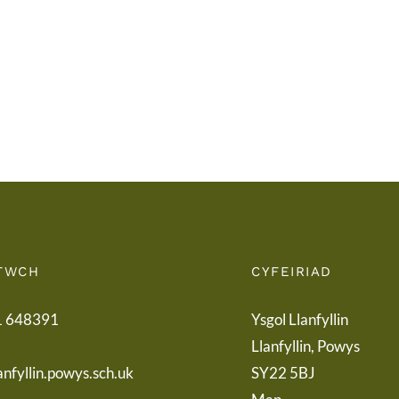
Tymor
Rieni
/
/
End
Lette
of
to
Term
Pare
Letter
TWCH
CYFEIRIAD
1 648391
Ysgol Llanfyllin
Llanfyllin, Powys
anfyllin.powys.sch.uk
SY22 5BJ