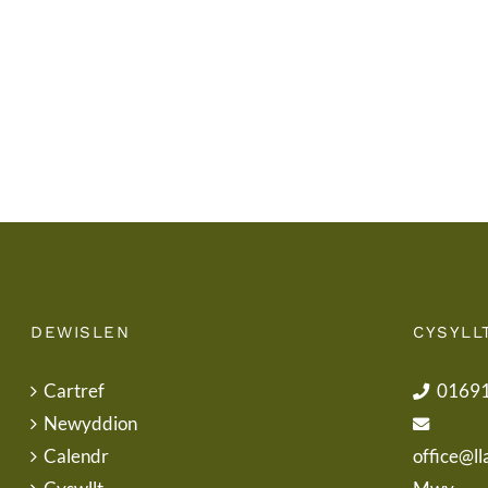
Ysgol
/
School
Uniform
DEWISLEN
CYSYLL
Cartref
0169
Newyddion
Calendr
office@ll