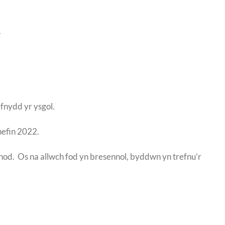
.
efnydd yr ysgol.
hefin 2022.
rnod. Os na allwch fod yn bresennol, byddwn yn trefnu’r