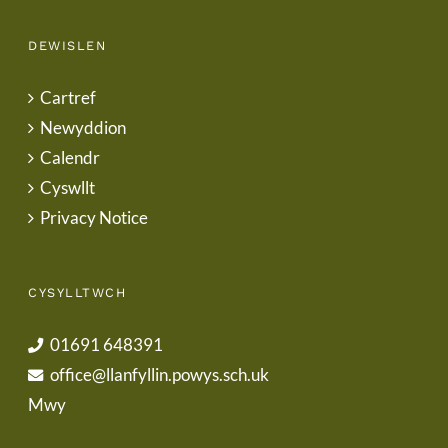
DEWISLEN
Cartref
Newyddion
Calendr
Cyswllt
Privacy Notice
CYSYLLTWCH
01691 648391
office@llanfyllin.powys.sch.uk
Mwy