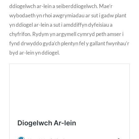
ddiogelwch ar-lein a seiberddiogelwch. Mae’r
wybodaeth yn rhoi awgrymiadau ar sut i gadw plant
yn ddiogel ar-lein a sut i amddiffyn dyfeisiau a
chyfrifon. Rydym yn argymell cymryd peth amser i
fynd drwyddo gyda’ch plentyn fel y gallant fwynhau’r
byd ar-lein yn ddiogel.