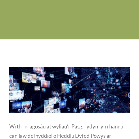
Swyddi Gwag
Cyswllt
Wrth i ni agosáu at wyliau’r Pasg, rydym yn rhannu
canllaw defnyddiol o Heddlu Dyfed Powys ar