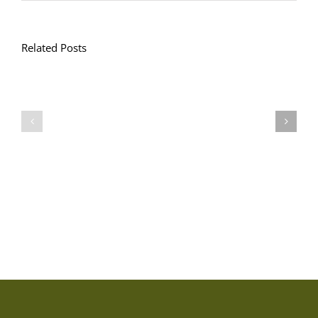
Related Posts
Llythyr
Diwedd
Gwisg
y
Ysgol
Tymor
/
/
School
End
Uniform
of
Term
Letter