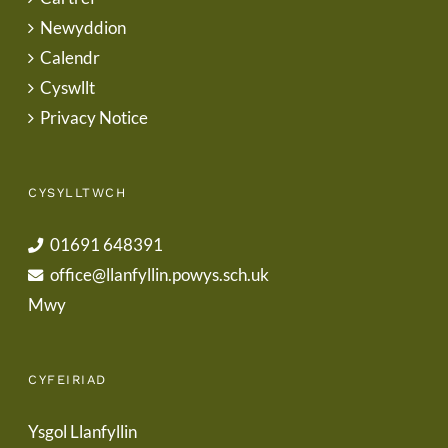
Newyddion
Calendr
Cyswllt
Privacy Notice
CYSYLLTWCH
01691 648391
office@llanfyllin.powys.sch.uk
Mwy
CYFEIRIAD
Ysgol Llanfyllin