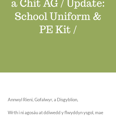
a Chit AG / Update:
Swyddi Gwag
School Uniform &
Cyswllt
PE Kit /
Annwyl Rieni, Gofalwyr, a Disgyblion,
Wrth i ni agosáu at ddiwedd y flwyddyn ysgol, mae