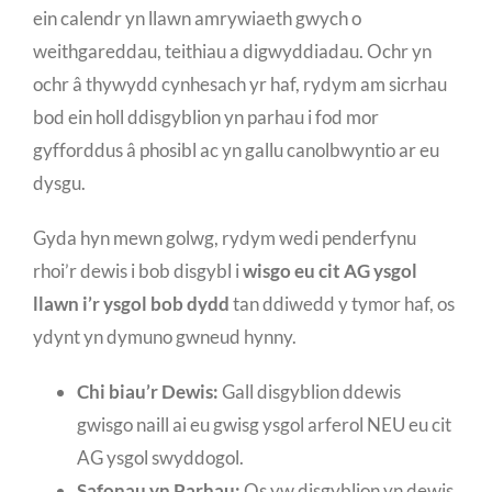
ein calendr yn llawn amrywiaeth gwych o
weithgareddau, teithiau a digwyddiadau. Ochr yn
ochr â thywydd cynhesach yr haf, rydym am sicrhau
bod ein holl ddisgyblion yn parhau i fod mor
gyfforddus â phosibl ac yn gallu canolbwyntio ar eu
dysgu.
Gyda hyn mewn golwg, rydym wedi penderfynu
rhoi’r dewis i bob disgybl i
wisgo eu cit AG ysgol
llawn i’r ysgol bob dydd
tan ddiwedd y tymor haf, os
ydynt yn dymuno gwneud hynny.
Chi biau’r Dewis:
Gall disgyblion ddewis
gwisgo naill ai eu gwisg ysgol arferol NEU eu cit
AG ysgol swyddogol.
Safonau yn Parhau:
Os yw disgyblion yn dewis