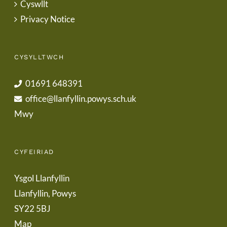
Cyswllt
Privacy Notice
CYSYLLTWCH
01691 648391
office@llanfyllin.powys.sch.uk
Mwy
CYFEIRIAD
Ysgol Llanfyllin
Llanfyllin, Powys
SY22 5BJ
Map