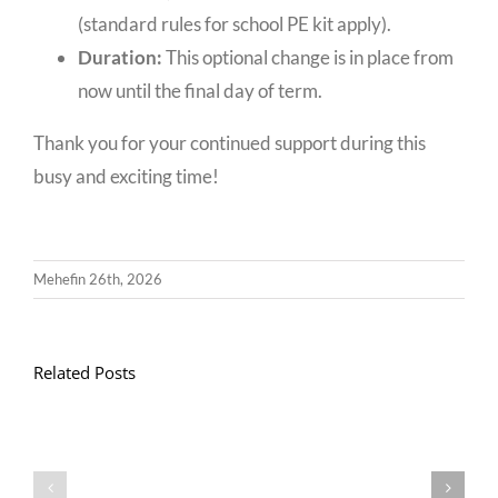
(standard rules for school PE kit apply).
Duration:
This optional change is in place from
now until the final day of term.
Thank you for your continued support during this
busy and exciting time!
Mehefin 26th, 2026
Related Posts
Llythyr
Diwedd
Gwisg
y
Ysgol
Tymor
/
/