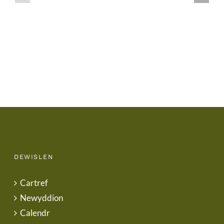
School
End
Uniform
of
Term
Letter
DEWISLEN
Cartref
Newyddion
Calendr