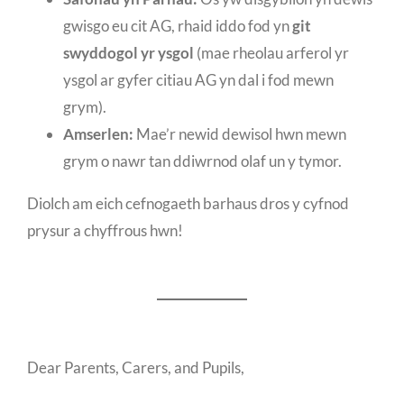
gwisgo eu cit AG, rhaid iddo fod yn
git
swyddogol yr ysgol
(mae rheolau arferol yr
ysgol ar gyfer citiau AG yn dal i fod mewn
grym).
Amserlen:
Mae’r newid dewisol hwn mewn
grym o nawr tan ddiwrnod olaf un y tymor.
Diolch am eich cefnogaeth barhaus dros y cyfnod
prysur a chyffrous hwn!
Dear Parents, Carers, and Pupils,