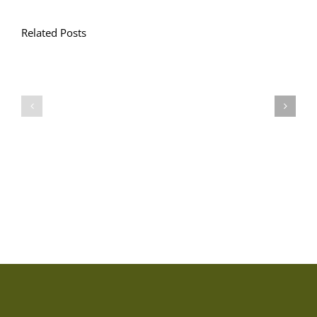
Related Posts
Llythyr
Diwedd
Gwisg
y
Ysgol
Tymor
/
/
School
End
Uniform
of
Term
Letter