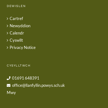
DEWISLEN
Cartref
Newyddion
Calendr
Cyswllt
Privacy Notice
CYSYLLTWCH
01691 648391
office@llanfyllin.powys.sch.uk
Mwy