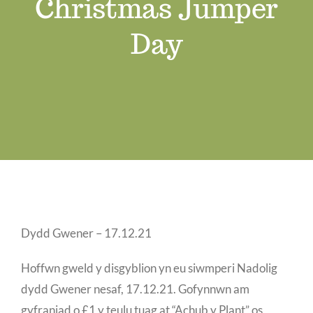
Christmas Jumper
Swyddi Gwag
Day
Cyswllt
Dydd Gwener – 17.12.21
Hoffwn gweld y disgyblion yn eu siwmperi Nadolig
dydd Gwener nesaf, 17.12.21. Gofynnwn am
gyfraniad o £1 y teulu tuag at “Achub y Plant” os