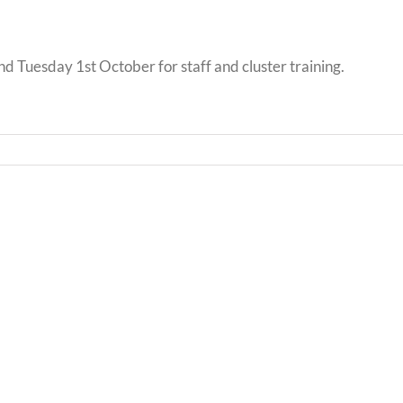
 Tuesday 1st October for staff and cluster training.
Llythyr
Diwedd
Llyth
y
i
Tymor
Rieni
/
/
End
Lette
of
to