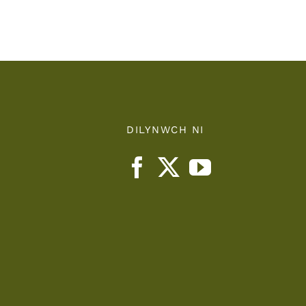
nts
Health
Board
DILYNWCH NI