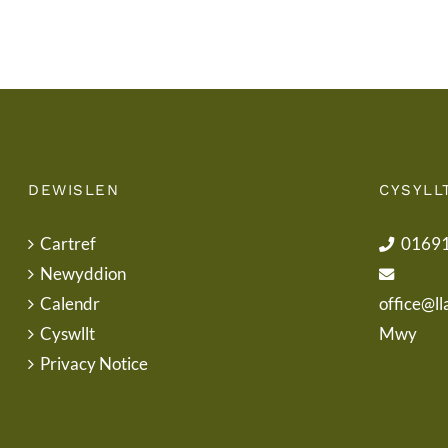
DEWISLEN
CYSYLL
Cartref
0169
Newyddion
Calendr
office@ll
Cyswllt
Mwy
Privacy Notice