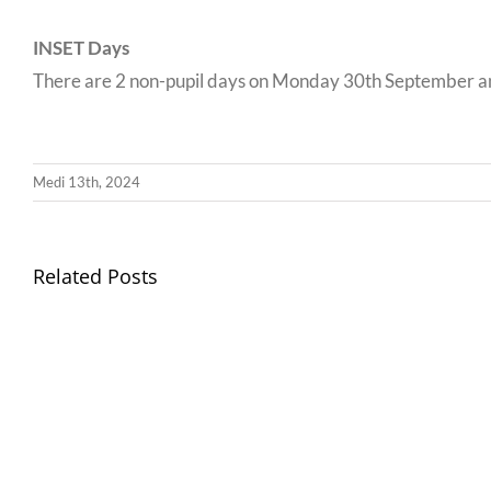
INSET Days
There are 2 non-pupil days on Monday 30th September and
Medi 13th, 2024
Related Posts
Gwisg
Ysgol
/
School
Uniform