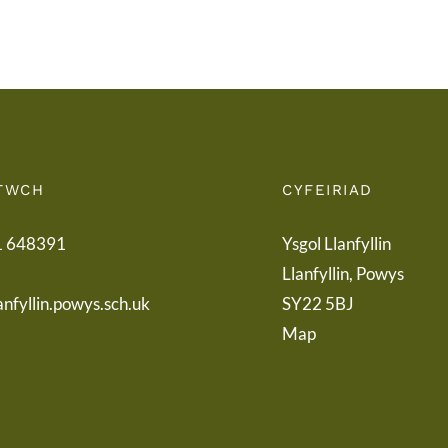
Term
Pare
Letter
TWCH
CYFEIRIAD
1 648391
Ysgol Llanfyllin
Llanfyllin, Powys
anfyllin.powys.sch.uk
SY22 5BJ
Map