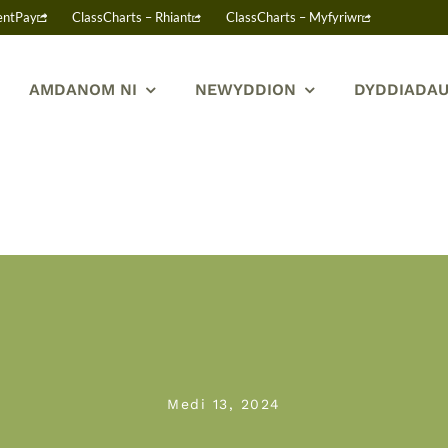
entPay
ClassCharts – Rhiant
ClassCharts – Myfyriwr
AMDANOM NI
NEWYDDION
DYDDIADAU
Medi 13, 2024