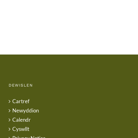
Uniform
of
Term
Letter
DEWISLEN
Cartref
Newyddion
Calendr
Cyswllt