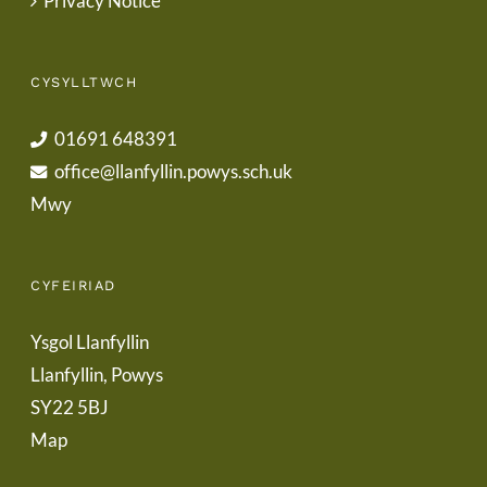
Privacy Notice
CYSYLLTWCH
01691 648391
office@llanfyllin.powys.sch.uk
Mwy
CYFEIRIAD
Ysgol Llanfyllin
Llanfyllin, Powys
SY22 5BJ
Map