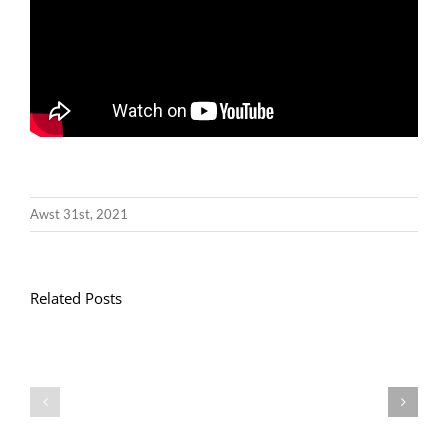
Awst 31st, 2021
Related Posts
Llythyr
Diwedd
Gwisg
y
Ysgol
Tymor
/
/
School
End