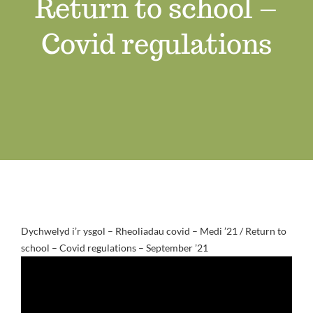
Return to school –
Swyddi Gwag
Covid regulations
Cyswllt
Dychwelyd i’r ysgol – Rheoliadau covid – Medi ’21 / Return to
school – Covid regulations – September ’21