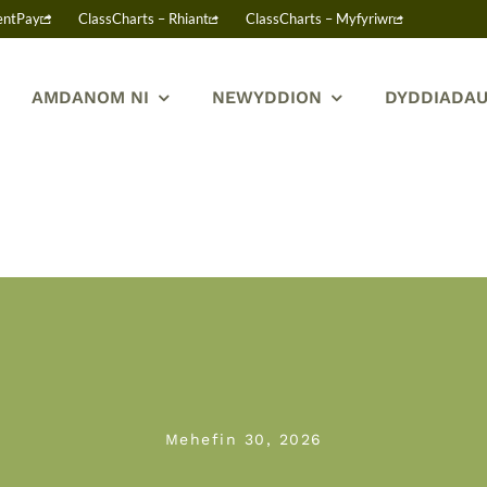
entPay
ClassCharts – Rhiant
ClassCharts – Myfyriwr
AMDANOM NI
NEWYDDION
DYDDIADAU
Mehefin 30, 2026