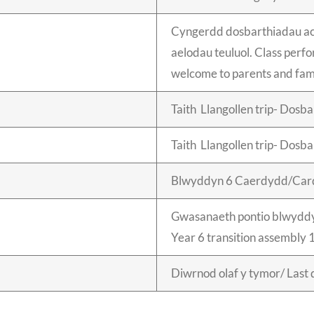
Cyngerdd dosbarthiadau ac 
aelodau teuluol. Class perf
welcome to parents and f
Taith Llangollen trip- Dosb
Taith Llangollen trip- Dosb
Blwyddyn 6 Caerdydd/Card
Gwasanaeth pontio blwyddyn
Year 6 transition assembly
Diwrnod olaf y tymor/ Last