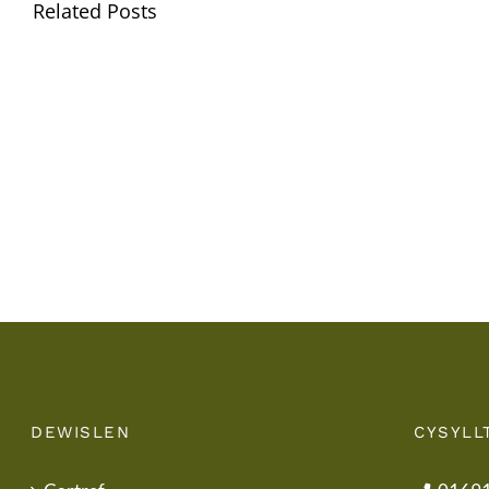
Related Posts
Gwisg
Ysgol
/
School
Uniform
DEWISLEN
CYSYLL