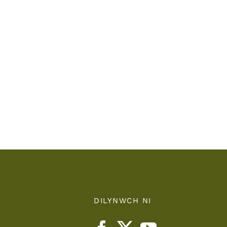
Bwrdd
yr
Iechyd
Addysgu
Powys
/
r
Powys
Teaching
nts
Health
Board
DILYNWCH NI