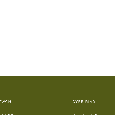
Llythyr
Diwedd
Llyth
y
i
Tymor
Rieni
/
/
End
Lette
of
to
Term
Pare
Letter
TWCH
CYFEIRIAD