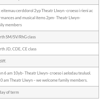
eitemau cerddorol 2yp Theatr Llwyn -croeso i rieni ac
ormances and musical items 2pm- Theatr Llwyn-
amily members
arth SM/SV/RhG class
arth JD, CDE, CE class
iff.
 6 am 10yb- Theatr Llwyn- croeso i aelodau teuluol.
 10 am Theatr Llwyn – we welcome family members.
 day of term