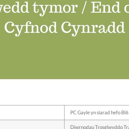
edd tymor / End o
Cyfnod Cynradd
PC Gayle yn siarad hefo Bl6
Diwrnodau Trosglwyddo Tra