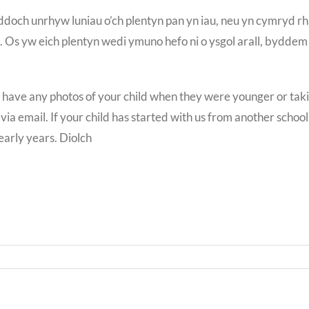
ddoch unrhyw luniau o’ch plentyn pan yn iau, neu yn cymryd 
t. Os yw eich plentyn wedi ymuno hefo ni o ysgol arall, bydde
have any photos of your child when they were younger or taking
 via email. If your child has started with us from another schoo
early years. Diolch