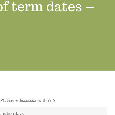
f term dates –
 PC Gayle discussion with Yr 6
nsition days