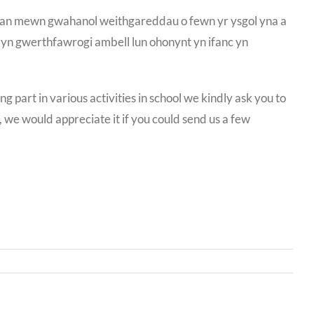
rhan mewn gwahanol weithgareddau o fewn yr ysgol yna a
m yn gwerthfawrogi ambell lun ohonynt yn ifanc yn
 part in various activities in school we kindly ask you to
l, we would appreciate it if you could send us a few