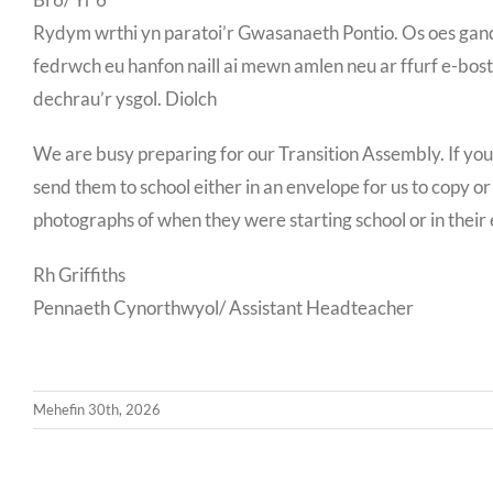
Rydym wrthi yn paratoi’r Gwasanaeth Pontio. Os oes gan
fedrwch eu hanfon naill ai mewn amlen neu ar ffurf e-bos
dechrau’r ysgol. Diolch
We are busy preparing for our Transition Assembly. If you 
send them to school either in an envelope for us to copy or
photographs of when they were starting school or in their 
Rh Griffiths
Pennaeth Cynorthwyol/ Assistant Headteacher
Mehefin 30th, 2026