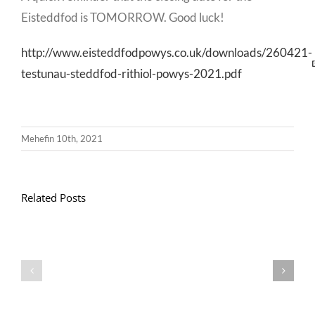
Eisteddfod is TOMORROW. Good luck!
http://www.eisteddfodpowys.co.uk/downloads/260421-
testunau-steddfod-rithiol-powys-2021.pdf
Mehefin 10th, 2021
Related Posts
Llythyr
Diwedd
Gwisg
y
Ysgol
Tymor
/
/
School
End
Uniform
of