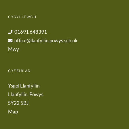
CYSYLLTWCH
01691 648391
office@llanfyllin.powys.sch.uk
Mwy
CYFEIRIAD
Ysgol Llanfyllin
Llanfyllin, Powys
SY22 5BJ
Map