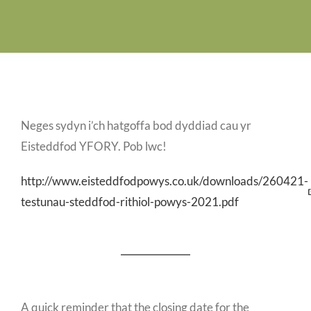
Swyddi Gwag
Cyswllt
Neges sydyn i’ch hatgoffa bod dyddiad cau yr
Eisteddfod YFORY. Pob lwc!
http://www.eisteddfodpowys.co.uk/downloads/260421-
testunau-steddfod-rithiol-powys-2021.pdf
A quick reminder that the closing date for the