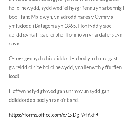
hollol newydd, sydd wedi ei hysgrifennu yn arbennig i
bobl ifanc Maldwyn, yn adrodd hanes y Cymry a
ymfudodd i Batagonia yn 1865. Hon fydd y sioe
gerdd gyntaf i gael ei pherfformio yn yr ardal ers cyn
covid.
Os oes gennych chi ddiddordeb bod yn rhan o gast
gwreiddiol sioe hollol newydd, yna llenwch y ffurflen
isod!
Hoffwn hefyd glywed gan unrhyw un sydd gan
ddiddordeb bod yn ran o’r band!
https://forms.office.com/e/1xDgPAfYxf