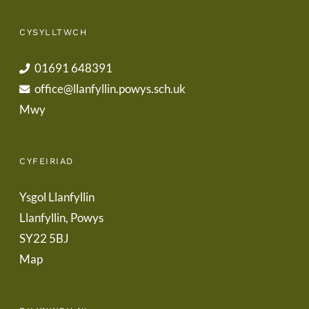
CYSYLLTWCH
01691 648391
office@llanfyllin.powys.sch.uk
Mwy
CYFEIRIAD
Ysgol Llanfyllin
Llanfyllin, Powys
SY22 5BJ
Map