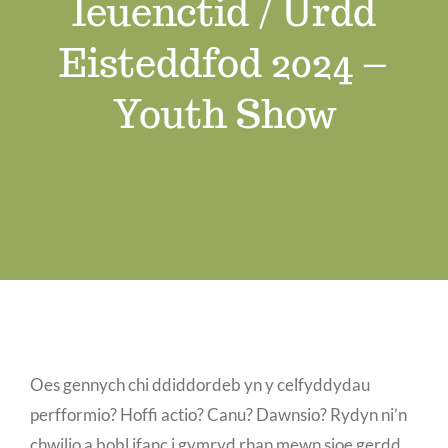
Ieuenctid / Urdd
Swyddi Gwag
Eisteddfod 2024 –
Cyswllt
Youth Show
Oes gennych chi ddiddordeb yn y celfyddydau
perfformio? Hoffi actio? Canu? Dawnsio? Rydyn ni’n
chwilio a bobl ifanc i gymryd rhan mewn sioe gerdd