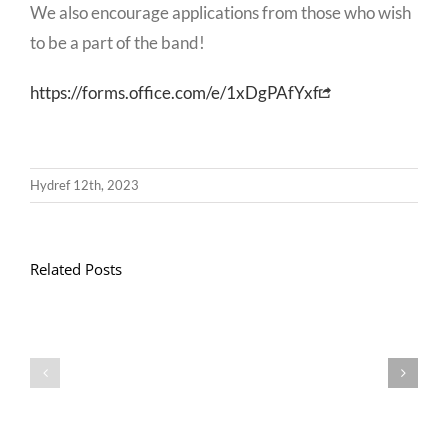
We also encourage applications from those who wish
to be a part of the band!
https://forms.office.com/e/1xDgPAfYxf
Hydref 12th, 2023
Related Posts
Llythyr
Diwedd
Gwisg
y
Ysgol
Tymor
/
/
School
End
Uniform
of
Term