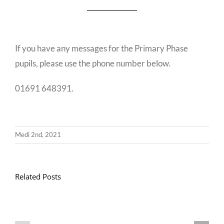
If you have any messages for the Primary Phase
pupils, please use the phone number below.
01691 648391.
Medi 2nd, 2021
Related Posts
Llythyr
Diwedd
Gwisg
y
Ysgol
Tymor