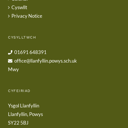
Cyswllt
Privacy Notice
CYSYLLTWCH
01691 648391
office@llanfyllin.powys.sch.uk
Mwy
CYFEIRIAD
Ysgol Llanfyllin
Llanfyllin, Powys
SY22 5BJ