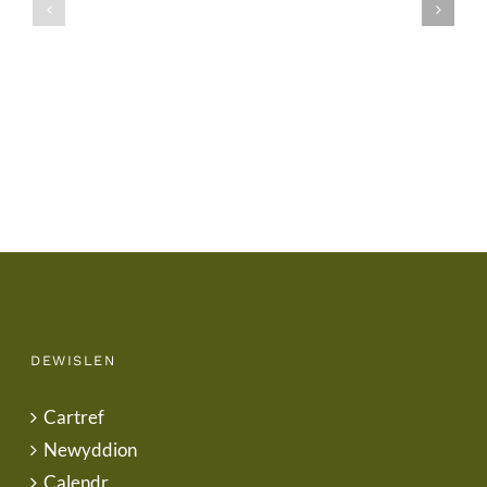
/
/
School
End
Uniform
of
Term
Letter
DEWISLEN
Cartref
Newyddion
Calendr