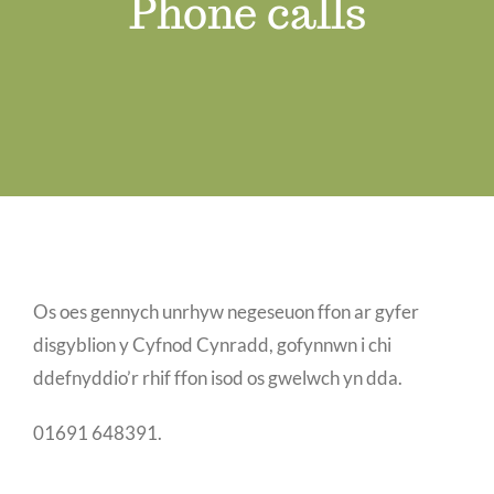
Phone calls
Swyddi Gwag
Cyswllt
Os oes gennych unrhyw negeseuon ffon ar gyfer
disgyblion y Cyfnod Cynradd, gofynnwn i chi
ddefnyddio’r rhif ffon isod os gwelwch yn dda.
01691 648391.