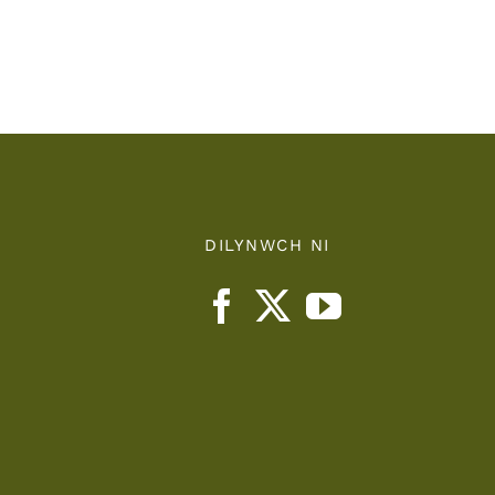
Teaching
nts
Health
Board
DILYNWCH NI