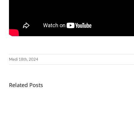
Medi 18th, 2024
Related Posts
Gwisg
Ysgol
/
School