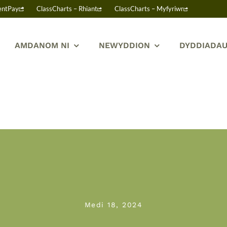
entPay
ClassCharts – Rhiant
ClassCharts – Myfyriwr
AMDANOM NI
NEWYDDION
DYDDIADAU
Medi 18, 2024