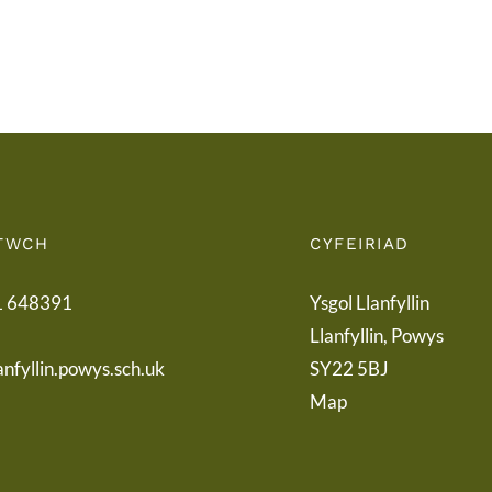
of
to
Term
Pare
Letter
TWCH
CYFEIRIAD
1 648391
Ysgol Llanfyllin
Llanfyllin, Powys
anfyllin.powys.sch.uk
SY22 5BJ
Map