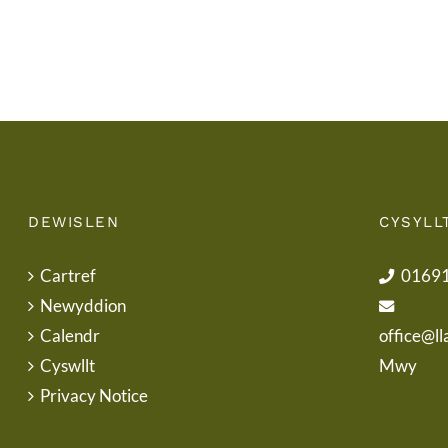
Uniform
DEWISLEN
CYSYLL
Cartref
0169
Newyddion
Calendr
office@ll
Cyswllt
Mwy
Privacy Notice