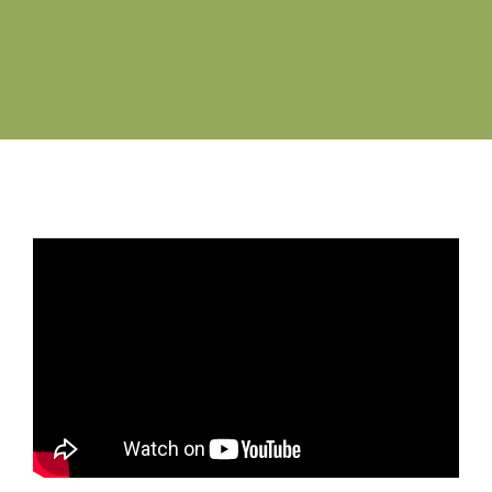
Swyddi Gwag
Cyswllt