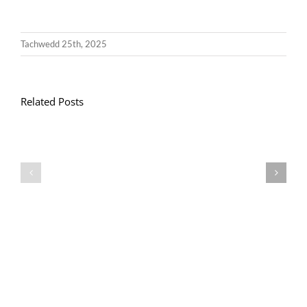
Tachwedd 25th, 2025
Related Posts
Llythyr
Diwedd
Gwisg
y
Ysgol
Tymor
/
/
School
End
Uniform
of
Term
Letter