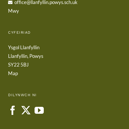
office@llanfyllin.powys.sch.uk
Mwy
CYFEIRIAD
Ysgol Llanfyllin
Llanfyllin, Powys
SY22 5BJ
Map
DILYNWCH NI