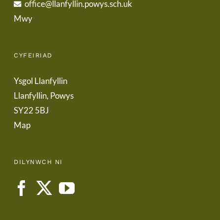
office@llanfyllin.powys.sch.uk
Mwy
CYFEIRIAD
Ysgol Llanfyllin
Llanfyllin, Powys
SY22 5BJ
Map
DILYNWCH NI