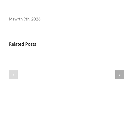
Mawrth 9th, 2026
Related Posts
Llythyr
Diwedd
Gwisg
y
Ysgol
Tymor
/
/
School
End
Uniform
of
Term
Letter