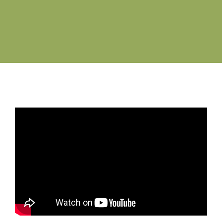
Swyddi Gwag
Cyswllt