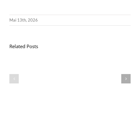
Mai 13th, 2026
Related Posts
Llythyr
Diwedd
Gwisg
y
Ysgol
Tymor
/
/
School
End
Uniform
of
Term
Letter