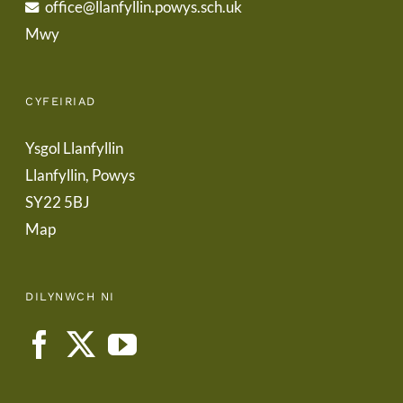
office@llanfyllin.powys.sch.uk
Mwy
CYFEIRIAD
Ysgol Llanfyllin
Llanfyllin, Powys
SY22 5BJ
Map
DILYNWCH NI