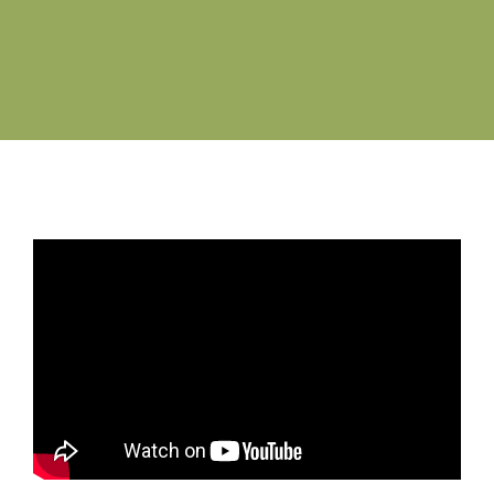
Swyddi Gwag
Cyswllt