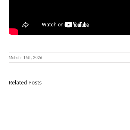
Mehefin 16th, 2026
Related Posts
Gwisg
Ysgol
/
School