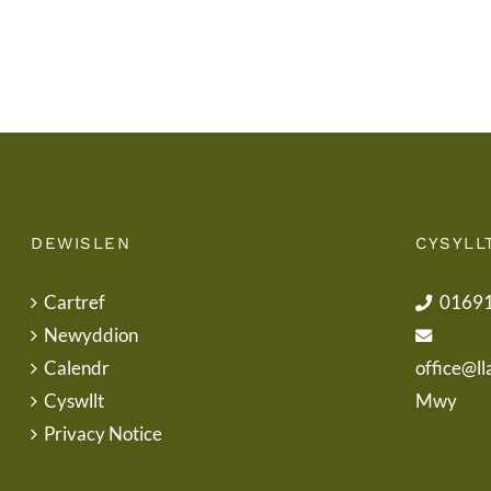
Uniform
DEWISLEN
CYSYLL
Cartref
0169
Newyddion
Calendr
office@ll
Cyswllt
Mwy
Privacy Notice