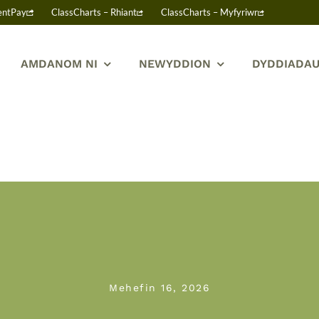
entPay
ClassCharts – Rhiant
ClassCharts – Myfyriwr
AMDANOM NI
NEWYDDION
DYDDIADAU
Mehefin 16, 2026