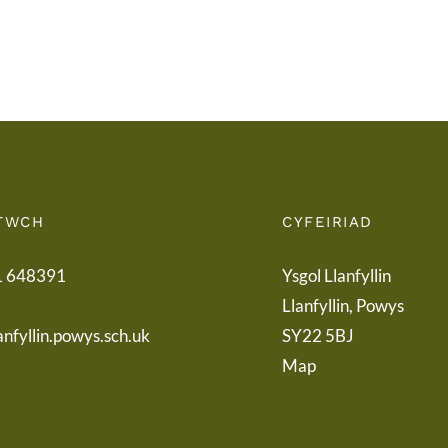
of
to
Term
Pare
Letter
TWCH
CYFEIRIAD
1 648391
Ysgol Llanfyllin
Llanfyllin, Powys
anfyllin.powys.sch.uk
SY22 5BJ
Map