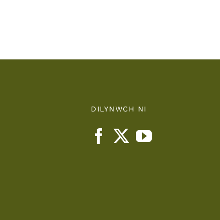
Teaching
nts
Health
Board
DILYNWCH NI