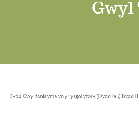
Gwyl 
Bydd Gwyl tenis yma yn yr ysgol yfory (Dydd Iau) Bydd Bl 