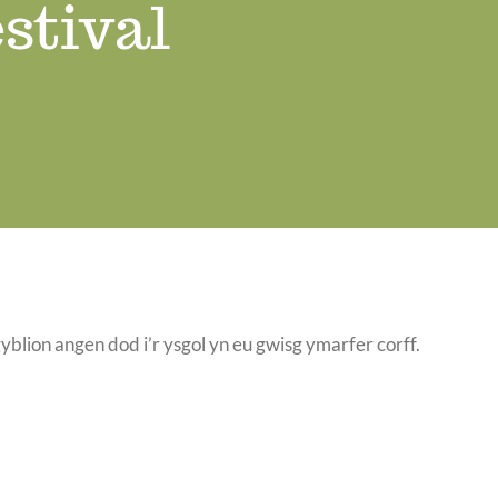
stival
blion angen dod i’r ysgol yn eu gwisg ymarfer corff.