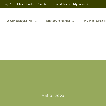
entPay
ClassCharts – Rhiant
ClassCharts – Myfyriwr
AMDANOM NI
NEWYDDION
DYDDIADAU
Mai 3, 2023