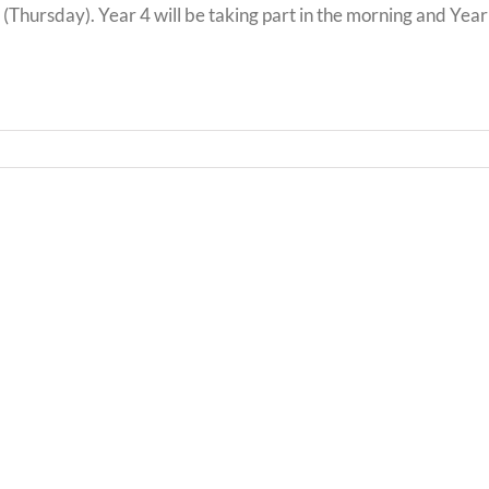
 (Thursday). Year 4 will be taking part in the morning and Year 
Llythyr
Diwedd
Llyth
y
i
Tymor
Rieni
/
/
End
Lette
of
to
Term
Pare