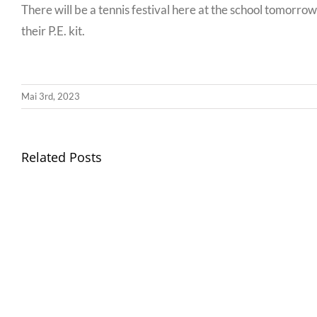
There will be a tennis festival here at the school tomorrow
their P.E. kit.
Mai 3rd, 2023
Related Posts
Gwisg
Ysgol
/
School
Uniform