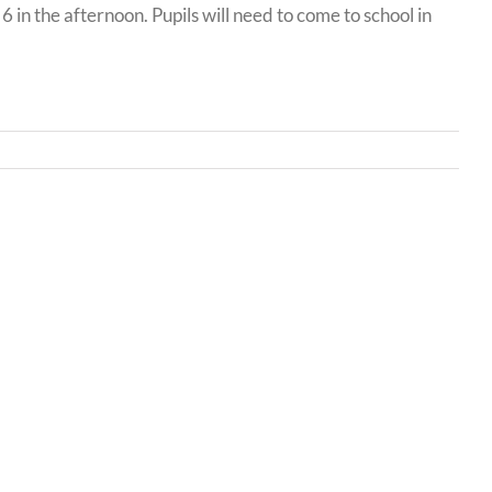
6 in the afternoon. Pupils will need to come to school in
Bwrdd
yr
Iechyd
Addysgu
Powys
/
r
Powys
Teaching
nts
Health