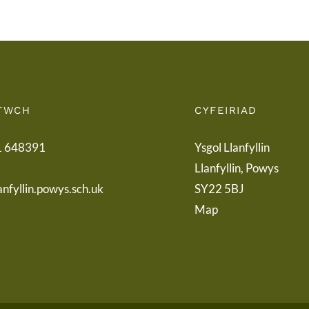
Letter
TWCH
CYFEIRIAD
1 648391
Ysgol Llanfyllin
Llanfyllin, Powys
anfyllin.powys.sch.uk
SY22 5BJ
Map