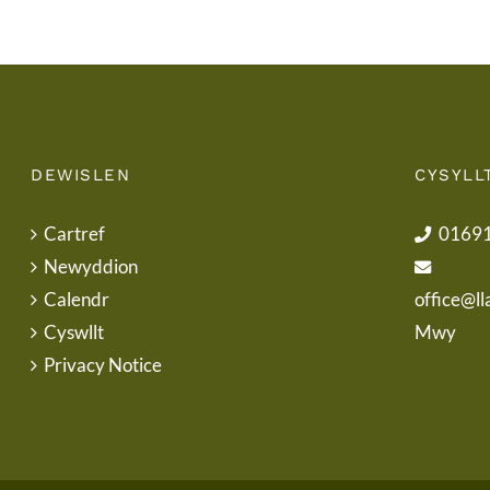
DEWISLEN
CYSYLL
Cartref
0169
Newyddion
Calendr
office@ll
Cyswllt
Mwy
Privacy Notice