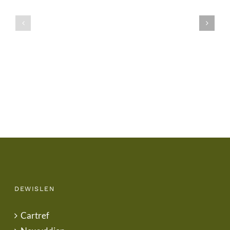
Gwisg
y
Ysgol
Tymor
/
/
School
End
Uniform
of
Term
Letter
DEWISLEN
Cartref