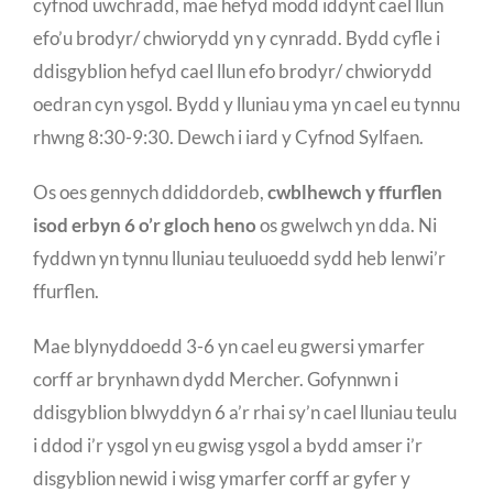
cyfnod uwchradd, mae hefyd modd iddynt cael llun
efo’u brodyr/ chwiorydd yn y cynradd. Bydd cyfle i
ddisgyblion hefyd cael llun efo brodyr/ chwiorydd
oedran cyn ysgol. Bydd y lluniau yma yn cael eu tynnu
rhwng 8:30-9:30. Dewch i iard y Cyfnod Sylfaen.
Os oes gennych ddiddordeb,
cwblhewch y ffurflen
isod erbyn 6 o’r gloch heno
os gwelwch yn dda. Ni
fyddwn yn tynnu lluniau teuluoedd sydd heb lenwi’r
ffurflen.
Mae blynyddoedd 3-6 yn cael eu gwersi ymarfer
corff ar brynhawn dydd Mercher. Gofynnwn i
ddisgyblion blwyddyn 6 a’r rhai sy’n cael lluniau teulu
i ddod i’r ysgol yn eu gwisg ysgol a bydd amser i’r
disgyblion newid i wisg ymarfer corff ar gyfer y