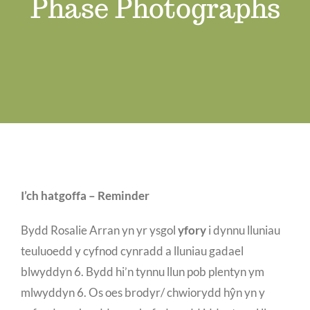
Phase Photographs
Swyddi Gwag
Cyswllt
I’ch hatgoffa – Reminder
Bydd Rosalie Arran yn yr ysgol
yfory
i dynnu lluniau
teuluoedd y cyfnod cynradd a lluniau gadael
blwyddyn 6. Bydd hi’n tynnu llun pob plentyn ym
mlwyddyn 6. Os oes brodyr/ chwiorydd hŷn yn y