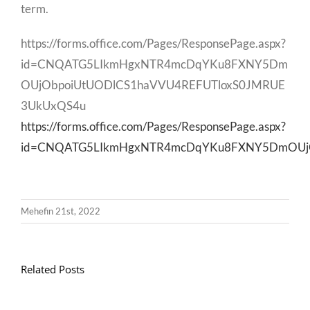
term.
https://forms.office.com/Pages/ResponsePage.aspx?
id=CNQATG5LIkmHgxNTR4mcDqYKu8FXNY5Dm
OUjObpoiUtUODlCS1haVVU4REFUTloxS0JMRUE
3UkUxQS4u
https://forms.office.com/Pages/ResponsePage.aspx?
id=CNQATG5LIkmHgxNTR4mcDqYKu8FXNY5DmOUjO
Mehefin 21st, 2022
Related Posts
Llythyr
Diwedd