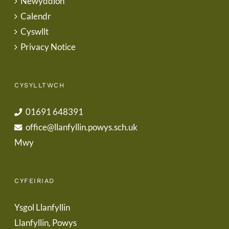
Newyddion
Calendr
Cyswllt
Privacy Notice
CYSYLLTWCH
01691 648391
office@llanfyllin.powys.sch.uk
Mwy
CYFEIRIAD
Ysgol Llanfyllin
Llanfyllin, Powys