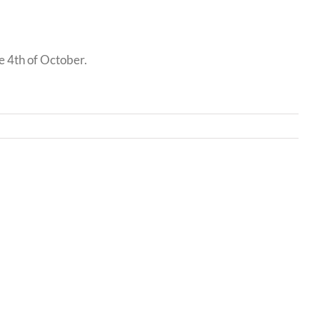
e 4th of October.
Bwrdd
yr
Iechyd
Addysgu
Powys
/
r
Powys
Teaching