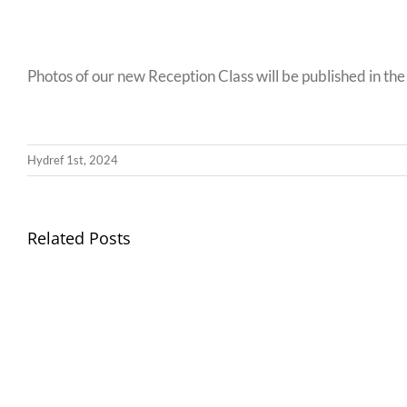
Photos of our new Reception Class will be published in th
Hydref 1st, 2024
Related Posts
Gwisg
Ysgol
/
School
Uniform