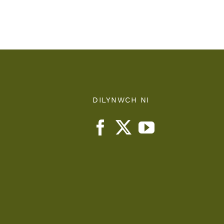
nts
Health
Board
DILYNWCH NI