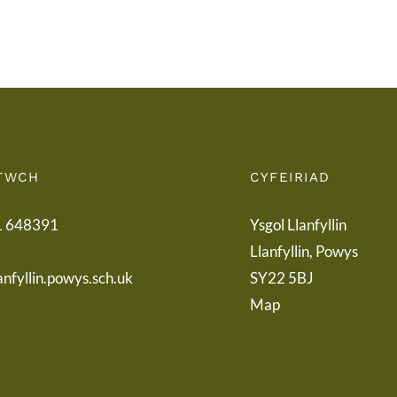
Term
Pare
Letter
TWCH
CYFEIRIAD
1 648391
Ysgol Llanfyllin
Llanfyllin, Powys
anfyllin.powys.sch.uk
SY22 5BJ
Map