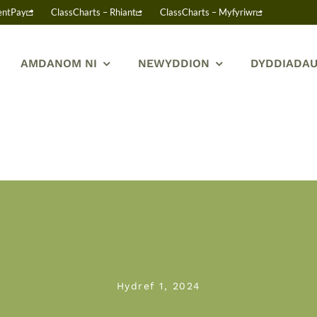
entPay
ClassCharts – Rhiant
ClassCharts – Myfyriwr
AMDANOM NI
NEWYDDION
DYDDIADAU
Hydref 1, 2024