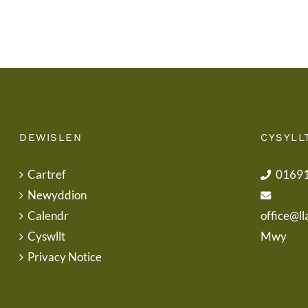
DEWISLEN
CYSYLL
Cartref
0169
Newyddion
Calendr
office@ll
Cyswllt
Mwy
Privacy Notice