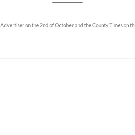
e Advertiser on the 2nd of October and the County Times on th
Llythyr
Diwedd
Llyth
y
i
Tymor
Rieni
/
/
End
Lette
of
to