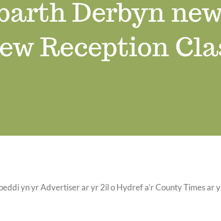
barth Derbyn new
ew Reception Cla
ddi yn yr Advertiser ar yr 2il o Hydref a’r County Times ar 