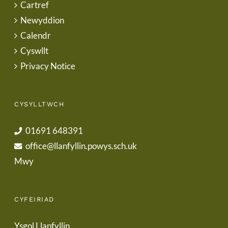
Cartref
Newyddion
Calendr
Cyswllt
Privacy Notice
CYSYLLTWCH
01691 648391
office@llanfyllin.powys.sch.uk
Mwy
CYFEIRIAD
Ysgol Llanfyllin