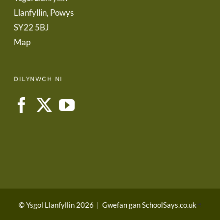
Llanfyllin, Powys
SY22 5BJ
Map
DILYNWCH NI
© Ysgol Llanfyllin 2026
|
Gwefan gan
SchoolSays.co.uk