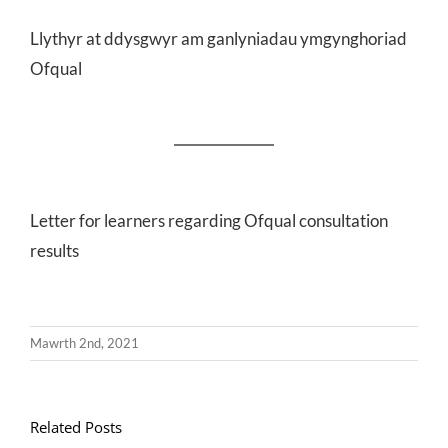
Llythyr at ddysgwyr am ganlyniadau ymgynghoriad
Ofqual
Letter for learners regarding Ofqual consultation
results
Mawrth 2nd, 2021
Related Posts
Llythyr