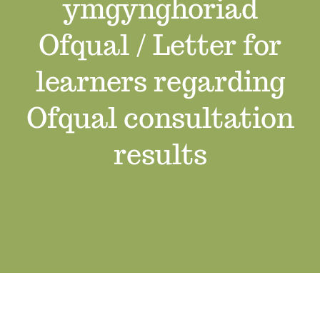
ymgynghoriad
Swyddi Gwag
Ofqual / Letter for
Cyswllt
learners regarding
Ofqual consultation
results