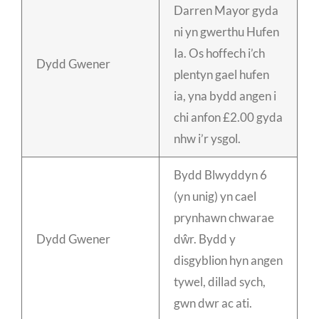
Darren Mayor gyda
ni yn gwerthu Hufen
Ia. Os hoffech i’ch
Dydd Gwener
plentyn gael hufen
ia, yna bydd angen i
chi anfon £2.00 gyda
nhw i’r ysgol.
Bydd Blwyddyn 6
(yn unig) yn cael
prynhawn chwarae
Dydd Gwener
dŵr. Bydd y
disgyblion hyn angen
tywel, dillad sych,
gwn dwr ac ati.