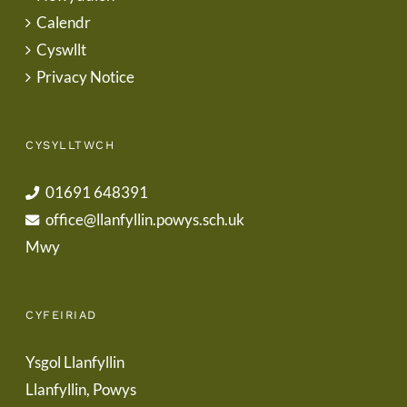
Calendr
Cyswllt
Privacy Notice
CYSYLLTWCH
01691 648391
office@llanfyllin.powys.sch.uk
Mwy
CYFEIRIAD
Ysgol Llanfyllin
Llanfyllin, Powys