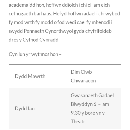
academaidd hon, hoffwn ddiolch i chi oll am eich
cefnogaeth barhaus. Hefyd hoffwn adael i chi wybod
fy mod wrth fy modd o fod wedi cael fy mhenodi i
swydd Pennaeth Cynorthwyol gyda chyfrifoldeb
dros y Cyfnod Cynradd
Cynllun yr wythnos hon –
Dim Clwb
Dydd Mawrth
Chwaraeon
Gwasanaeth Gadael
Blwyddyn 6 – am
Dydd Iau
9.30 y bore yn y
Theatr