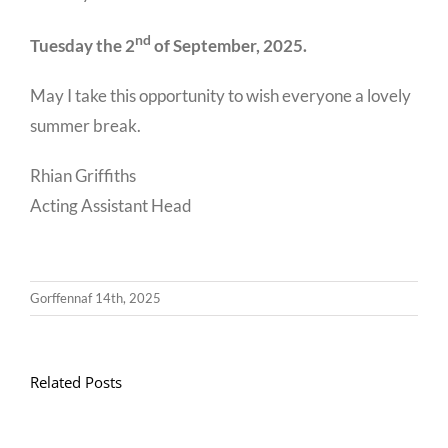
nd
Tuesday the 2
of September, 2025.
May I take this opportunity to wish everyone a lovely
summer break.
Rhian Griffiths
Acting Assistant Head
Gorffennaf 14th, 2025
Related Posts
Llythyr
Diwedd
Gwisg
y