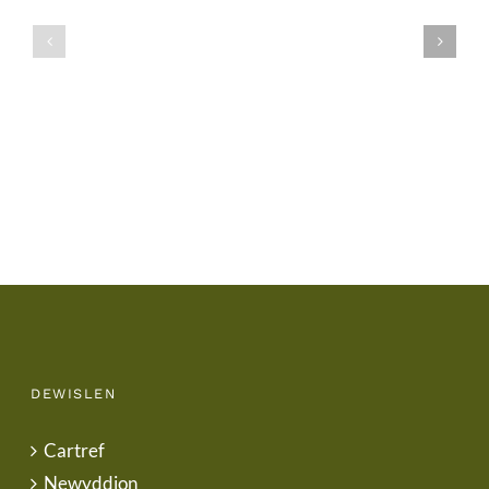
Ysgol
Tymor
/
/
School
End
Uniform
of
Term
Letter
DEWISLEN
Cartref
Newyddion