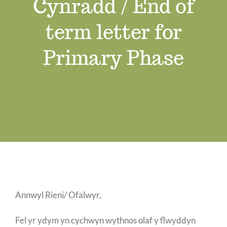
Cynradd / End of
Swyddi Gwag
term letter for
Cyswllt
Primary Phase
Annwyl Rieni/ Ofalwyr,
Fel yr ydym yn cychwyn wythnos olaf y flwyddyn