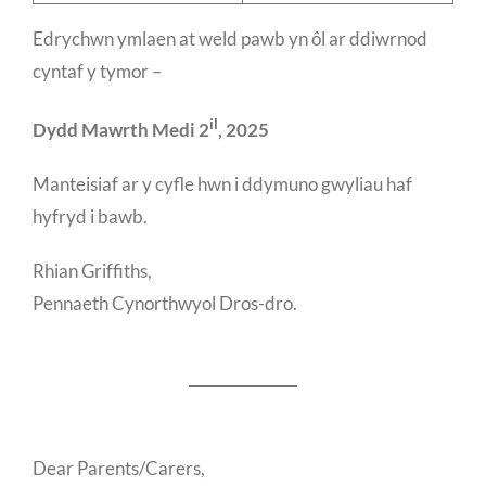
Edrychwn ymlaen at weld pawb yn ôl ar ddiwrnod
cyntaf y tymor –
il
Dydd Mawrth Medi 2
, 2025
Manteisiaf ar y cyfle hwn i ddymuno gwyliau haf
hyfryd i bawb.
Rhian Griffiths,
Pennaeth Cynorthwyol Dros-dro.
Dear Parents/Carers,