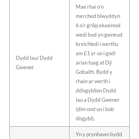
Mae rhai o’n
merched blwyddyn
6 o’r grŵp elusennol
wedi bod yn gwneud
breichledi i werthu
am £1 yr un i godi
Dydd Iau/ Dydd
arian tuag at Dŷ
Gwener
Gobaith. Bydd y
rhain ar werth i
ddisgyblion Dydd
Iau a Dydd Gwener
(dim ond un i bob
disgybl).
Yn y prynhawn bydd