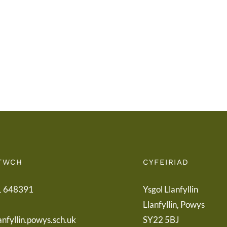
Tymor
Rieni
/
/
End
Lette
of
to
Term
Pare
Letter
TWCH
CYFEIRIAD
1 648391
Ysgol Llanfyllin
Llanfyllin, Powys
anfyllin.powys.sch.uk
SY22 5BJ