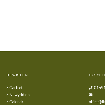
Ysgol
/
School
Uniform
DEWISLEN
CYSYLL
Cartref
0169
Newyddion
Calendr
office@ll