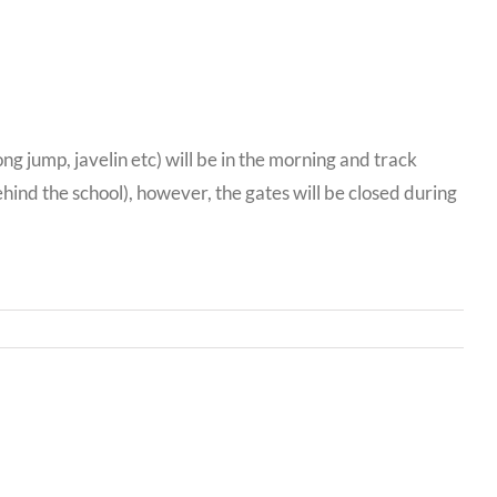
ong jump, javelin etc) will be in the morning and track
ehind the school), however, the gates will be closed during
Bwrdd
yr
Iechyd
Addysgu