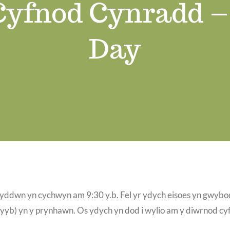
yfnod Cynradd – 
Day
dwn yn cychwyn am 9:30 y.b. Fel yr ydych eisoes yn gwybod
yb) yn y prynhawn. Os ydych yn dod i wylio am y diwrnod cyfa