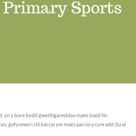
Primary Sports
, yn y bore bydd gweithgareddau maes (naid hir,
n, gofynnwn i chi barcio ym maes parcio y cynradd (tu ol