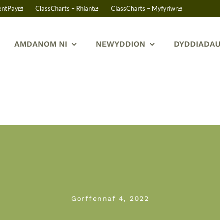
entPay
ClassCharts – Rhiant
ClassCharts – Myfyriwr
AMDANOM NI
NEWYDDION
DYDDIADAU
Gorffennaf 4, 2022