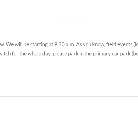
w. We will be starting at 9:30 a.m. As you know, field events (l
watch for the whole day, please park in the primary car park (b
Llythyr
Diwedd
Llyth
y
i