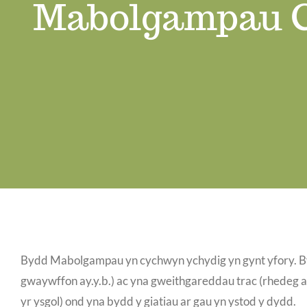
Mabolgampau C
Bydd Mabolgampau yn cychwyn ychydig yn gynt yfory. Byd
gwaywffon ay.y.b.) ac yna gweithgareddau trac (rhedeg ay
yr ysgol) ond yna bydd y giatiau ar gau yn ystod y dydd.