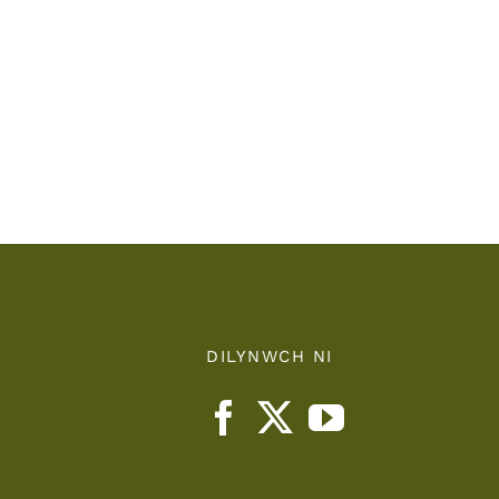
Powys
/
r
Powys
Teaching
nts
Health
Board
DILYNWCH NI