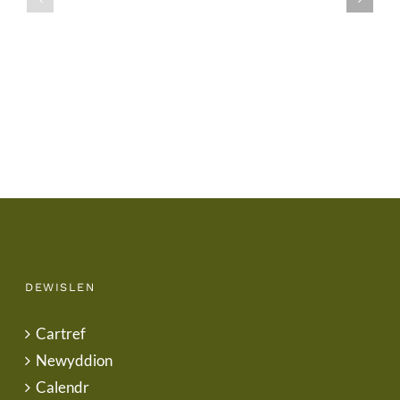
/
/
School
End
Uniform
of
Term
Letter
DEWISLEN
Cartref
Newyddion
Calendr