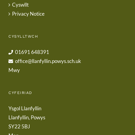
Cyswllt
Privacy Notice
CYSYLLTWCH
01691 648391
office@llanfyllin.powys.sch.uk
Mwy
CYFEIRIAD
Ysgol Llanfyllin
Llanfyllin, Powys
SY22 5BJ