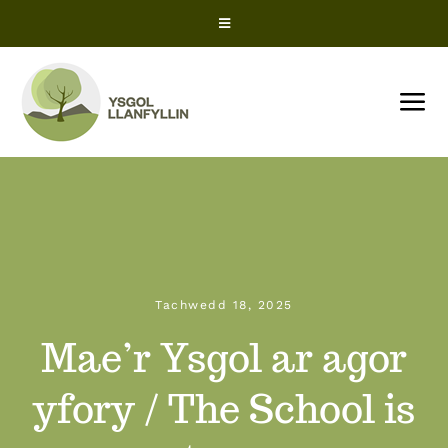
Skip
Toggle
to
Navigation
content
Cyfleoedd Gwaith
Tog
Nav
Office 365
CARTREF
ParentPay
Amdanom Ni
ClassCharts – Rhiant
Tachwedd 18, 2025
Newyddion
Mae’r Ysgol ar agor
ClassCharts – Myfyriwr
Dyddiadau’r Tymhorau
yfory / The School is