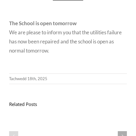
The School is open tomorrow
We are please to inform you that the utilities failure
has now been repaired and the school is open as
normal tomorrow.
Tachwedd 18th, 2025
Related Posts
Llythyr
Diwedd
Gwisg
y
Ysgol
Tymor