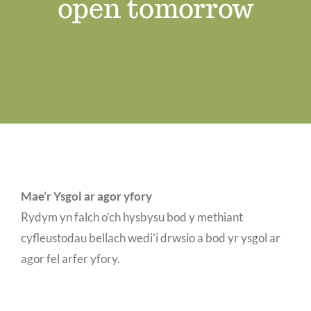
open tomorrow
Swyddi Gwag
Cyswllt
Mae’r Ysgol ar agor yfory
Rydym yn falch o’ch hysbysu bod y methiant
cyfleustodau bellach wedi’i drwsio a bod yr ysgol ar
agor fel arfer yfory.