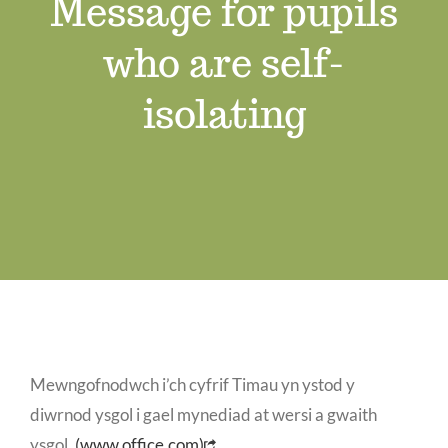
Message for pupils
Swyddi Gwag
who are self-
Cyswllt
isolating
Mewngofnodwch i’ch cyfrif Timau yn ystod y
diwrnod ysgol i gael mynediad at wersi a gwaith
ysgol.
(www.office.com)