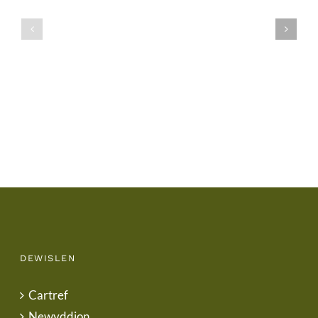
Ysgol
Tymor
/
/
School
End
Uniform
of
Term
Letter
DEWISLEN
Cartref
Newyddion