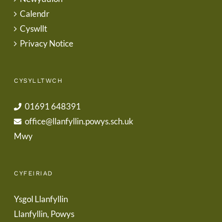
Calendr
Cyswllt
Privacy Notice
CYSYLLTWCH
01691 648391
office@llanfyllin.powys.sch.uk
Mwy
CYFEIRIAD
Ysgol Llanfyllin
Llanfyllin, Powys