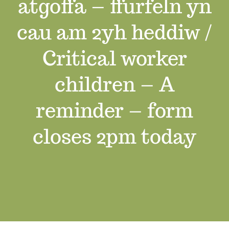
atgoffa – ffurfeln yn
Swyddi Gwag
cau am 2yh heddiw /
Cyswllt
Critical worker
children – A
reminder – form
closes 2pm today