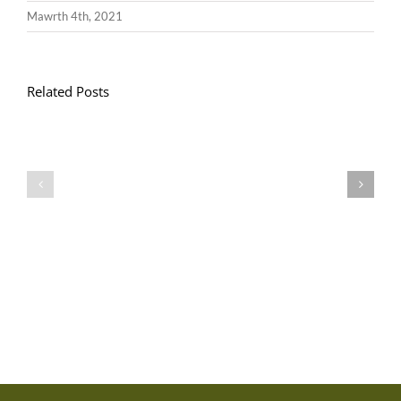
Mawrth 4th, 2021
Related Posts
Llythyr
Diwedd
Gwisg
y
Ysgol
Tymor
/
/
School
End
Uniform
of
Term
Letter