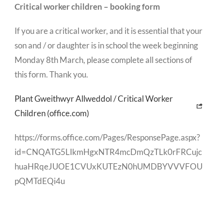
Critical worker children – booking form
If you are a critical worker, and it is essential that your
son and / or daughter is in school the week beginning
Monday 8th March, please complete all sections of
this form. Thank you.
Plant Gweithwyr Allweddol / Critical Worker
Children (office.com)
https://forms.office.com/Pages/ResponsePage.aspx?
id=CNQATG5LIkmHgxNTR4mcDmQzTLk0rFRCujc
huaHRqeJUOE1CVUxKUTEzN0hUMDBYVVVFOU
pQMTdEQi4u