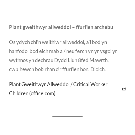
Plant gweithwyr allweddol – ffurflen archebu
Os ydych chi’n weithiwr allweddol, a’i bod yn
hanfodol bod eich mab a / neu ferch yn yr ysgol yr
wythnos yn dechrau Dydd Llun 8fed Mawrth,
cwblhewch bob rhan o’r ffurflen hon. Diolch.
Plant Gweithwyr Allweddol / Critical Worker
Children (office.com)