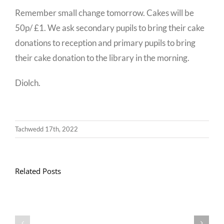
Remember small change tomorrow. Cakes will be
50p/ £1. We ask secondary pupils to bring their cake
donations to reception and primary pupils to bring
their cake donation to the library in the morning.
Diolch.
Tachwedd 17th, 2022
Related Posts
Llythyr
Diwedd
Gwisg
y
Ysgol
Tymor