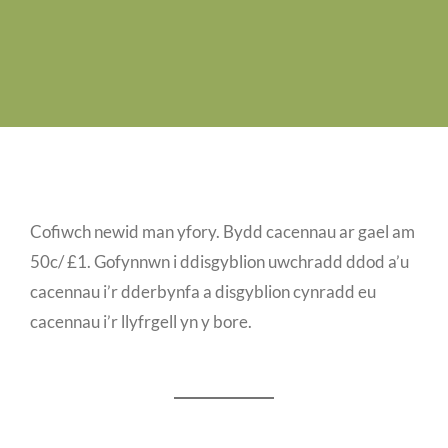
Swyddi Gwag
Cyswllt
Cofiwch newid man yfory. Bydd cacennau ar gael am
50c/ £1. Gofynnwn i ddisgyblion uwchradd ddod a’u
cacennau i’r dderbynfa a disgyblion cynradd eu
cacennau i’r llyfrgell yn y bore.