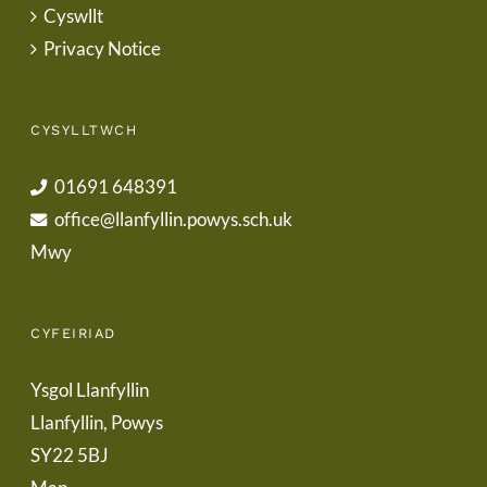
Cyswllt
Privacy Notice
CYSYLLTWCH
01691 648391
office@llanfyllin.powys.sch.uk
Mwy
CYFEIRIAD
Ysgol Llanfyllin
Llanfyllin, Powys
SY22 5BJ