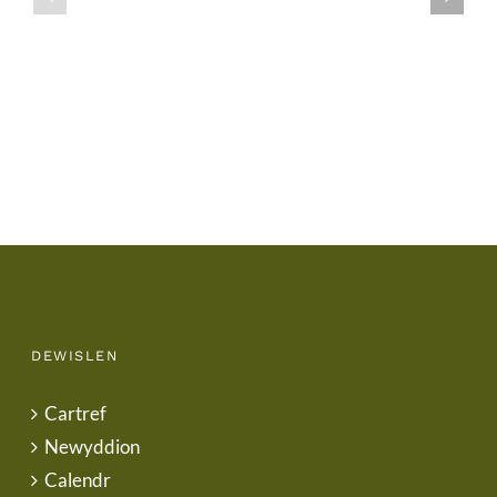
/
/
School
End
Uniform
of
Term
Letter
DEWISLEN
Cartref
Newyddion
Calendr