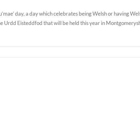
mae’ day, a day which celebrates being Welsh or having Welsh
e Urdd Eisteddfod that will be held this year in Montgomerysh
Llythyr
Diwedd
Llyth
y
i
Tymor
Rieni
/
/
End
Lette
of
to