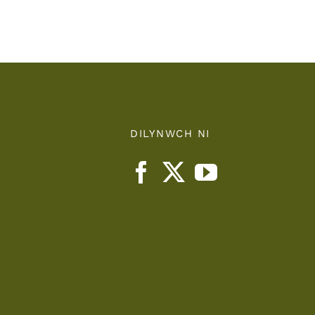
nts
Health
Board
DILYNWCH NI