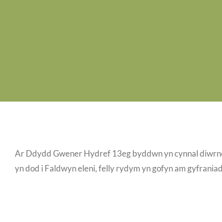
Ar Ddydd Gwener Hydref 13eg byddwn yn cynnal diwrnod 
yn dod i Faldwyn eleni, felly rydym yn gofyn am gyfraniad