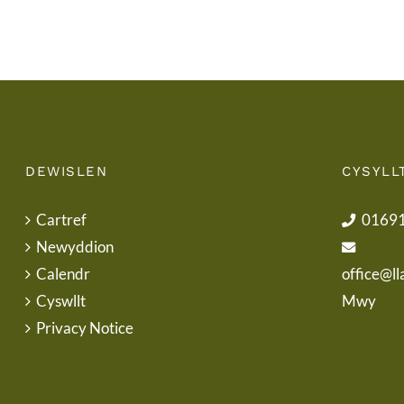
DEWISLEN
CYSYLL
Cartref
0169
Newyddion
Calendr
office@ll
Cyswllt
Mwy
Privacy Notice