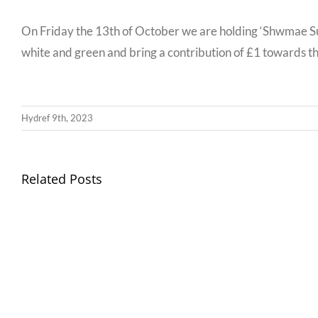
On Friday the 13th of October we are holding ‘Shwmae Su’
white and green and bring a contribution of £1 towards th
Hydref 9th, 2023
Related Posts
Gwisg
Ysgol
/
School
Uniform