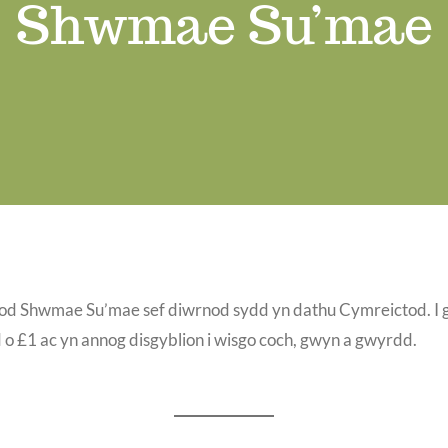
Shwmae Su’mae
Shwmae Su’mae sef diwrnod sydd yn dathu Cymreictod. I gy
 o £1 ac yn annog disgyblion i wisgo coch, gwyn a gwyrdd.