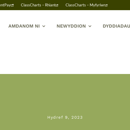
entPay
ClassCharts – Rhiant
ClassCharts – Myfyriwr
AMDANOM NI
NEWYDDION
DYDDIADAU
Hydref 9, 2023