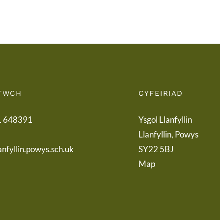
Term
Pare
Letter
TWCH
CYFEIRIAD
1 648391
Ysgol Llanfyllin
Llanfyllin, Powys
anfyllin.powys.sch.uk
SY22 5BJ
Map