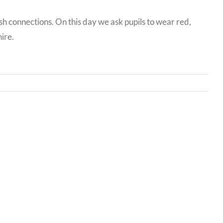
 connections. On this day we ask pupils to wear red,
ire.
Bwrdd
yr
Iechyd
Addysgu
Powys
/
r
Powys
Teaching