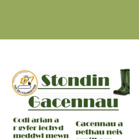
Swyddi Gwag
Cyswllt