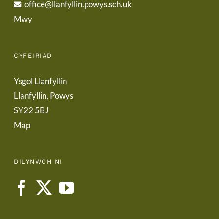
office@llanfyllin.powys.sch.uk
Mwy
CYFEIRIAD
Ysgol Llanfyllin
Llanfyllin, Powys
SY22 5BJ
Map
DILYNWCH NI