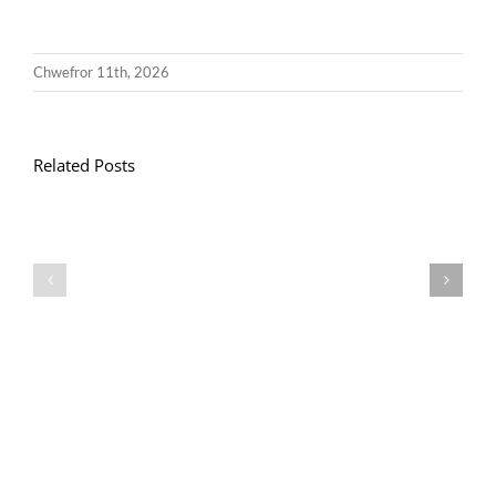
Chwefror 11th, 2026
Related Posts
Llythyr
Diwedd
Gwisg
y
Ysgol
Tymor
/
/
School
End
Uniform
of
Term
Letter