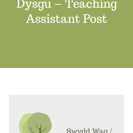
Dysgu – Teaching
Swyddi Gwag
Assistant Post
Cyswllt