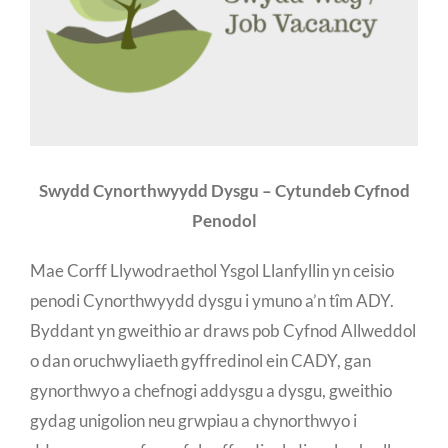
Swydd Cynorthwyydd Dysgu – Cytundeb Cyfnod
Penodol
Mae Corff Llywodraethol Ysgol Llanfyllin yn ceisio
penodi Cynorthwyydd dysgu i ymuno a’n tîm ADY.
Byddant yn gweithio ar draws pob Cyfnod Allweddol
o dan oruchwyliaeth gyffredinol ein CADY, gan
gynorthwyo a chefnogi addysgu a dysgu, gweithio
gydag unigolion neu grwpiau a chynorthwyo i