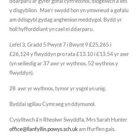
ddarparu ar gyfer gofal cyffredinol, diogelwch a lles
y disgyblion. Mae’r swydd hon yn ymwneud a gofalu
am ddisgybl gydag anghenion meddygol. Bydd yr
holl hyfforddiant yn cael ei ddarparu.
L
efel 3, Gradd 5 Pwynt 7 i Bwynt 9 £25,265 i
£26,124 y flwyddyn pro rata £13.10 i £13.54 yr awr
(yn seiliedig ar 37 awr yr wythnos, 52 wythnos y
flwyddyn).
28 awr yr wythnos, tymor yr ysgol yn unig.
Byddai sgiliau Cymraeg yn ddymunol.
Cysylltwch â’n Rheolwr Swyddfa, Mrs Sarah Hunter
office@llanfyllin.powys.sch.uk
am ffurflen gais.