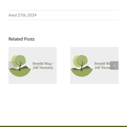
Awst 27th, 2024
Related Posts
Goruchwyliwr
Swyddi
Canol Dydd /
Glanhau /
Midday
Cleaning
Supervisor
Vacancies