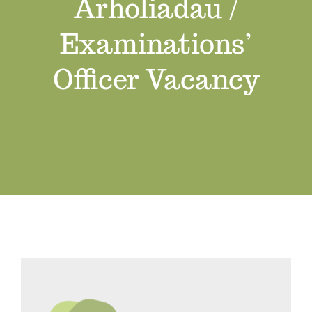
Arholiadau /
Swyddi Gwag
Examinations’
Cyswllt
Officer Vacancy