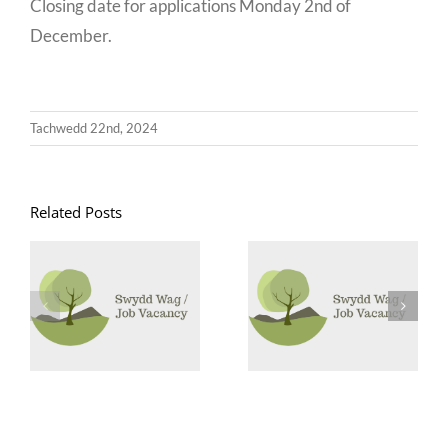
Closing date for applications Monday 2nd of
December.
Tachwedd 22nd, 2024
Related Posts
Goruchwyliwr
Swyddi
Canol Dydd /
Glanhau /
Midday
Cleaning
Supervisor
Vacancies