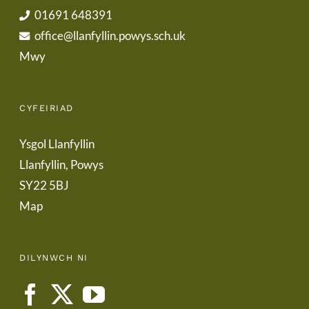
01691 648391
office@llanfyllin.powys.sch.uk
Mwy
CYFEIRIAD
Ysgol Llanfyllin
Llanfyllin, Powys
SY22 5BJ
Map
DILYNWCH NI