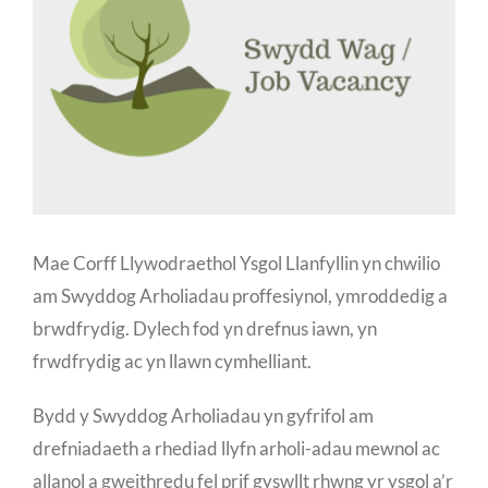
Mae Corff Llywodraethol Ysgol Llanfyllin yn chwilio
am Swyddog Arholiadau proffesiynol, ymroddedig a
brwdfrydig. Dylech fod yn drefnus iawn, yn
frwdfrydig ac yn llawn cymhelliant.
Bydd y Swyddog Arholiadau yn gyfrifol am
drefniadaeth a rhediad llyfn arholi-adau mewnol ac
allanol a gweithredu fel prif gyswllt rhwng yr ysgol a’r