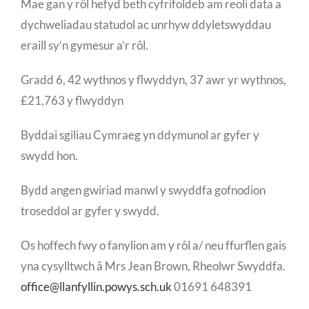
Mae gan y rôl hefyd beth cyfrifoldeb am reoli data a
dychweliadau statudol ac unrhyw ddyletswyddau
eraill sy’n gymesur a’r rôl.
Gradd 6, 42 wythnos y flwyddyn, 37 awr yr wythnos,
£21,763 y flwyddyn
Byddai sgiliau Cymraeg yn ddymunol ar gyfer y
swydd hon.
Bydd angen gwiriad manwl y swyddfa gofnodion
troseddol ar gyfer y swydd.
Os hoffech fwy o fanylion am y rôl a/ neu ffurflen gais
yna cysylltwch â Mrs Jean Brown, Rheolwr Swyddfa.
office@llanfyllin.powys.sch.uk
01691 648391