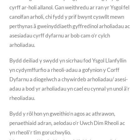
cyrff ar-holi allanol. Gan weithredu ar ran yr Ysgol fel
canolfan arholi, chi fydd y prif bwynt cyswllt mewn
perthynas â gweinyddiaeth gyffredinol arholiadau ac
asesiadau cyrff dyfarnu ar bob cam o’r cylch
arholiadau.
Bydd deiliad y swydd yn sicrhau fod Ysgol Llanfyllin
yn cydymffurfio a rheoli-adau a gofynion y Corff
Dyfarnu a diogelwch a chywirdeb arholiadau/ asesi-
adau a bod yr arholiadau yn cael eu cynnal yn unol â’r
rheoliadau.
Bydd y rôl hon yn gweithio’n agos ac athrawon,
penaethiaid adran, aelodau o’r Uwch Dim Rheoli ac
yn rheoli’r tîm goruchwylio.