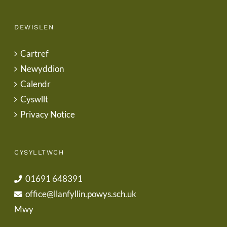
DEWISLEN
Cartref
Newyddion
Calendr
Cyswllt
Privacy Notice
CYSYLLTWCH
01691 648391
office@llanfyllin.powys.sch.uk
Mwy