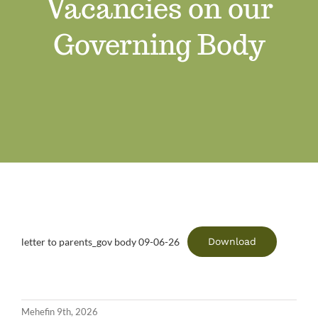
Vacancies on our
Swyddi Gwag
Governing Body
Cyswllt
Download
letter to parents_gov body 09-06-26
Mehefin 9th, 2026