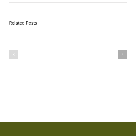
Related Posts
Llythyr
Diwedd
Gwisg
y
Ysgol
Tymor
/
/
School
End
Uniform
of
Term
Letter