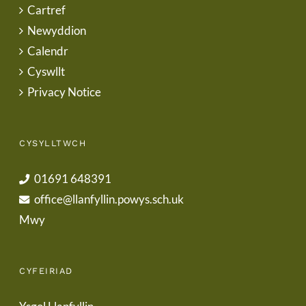
Cartref
Newyddion
Calendr
Cyswllt
Privacy Notice
CYSYLLTWCH
01691 648391
office@llanfyllin.powys.sch.uk
Mwy
CYFEIRIAD