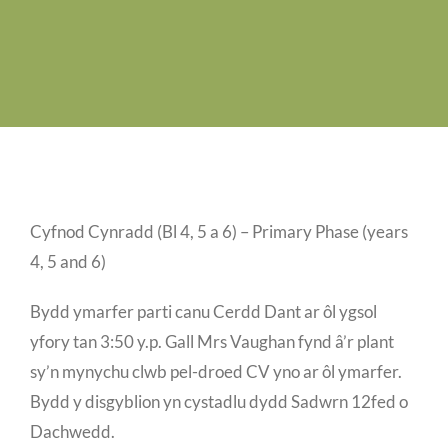
Swyddi Gwag
Cyswllt
Cyfnod Cynradd (Bl 4, 5 a 6) – Primary Phase (years
4, 5 and 6)
Bydd ymarfer parti canu Cerdd Dant ar ôl ygsol
yfory tan 3:50 y.p. Gall Mrs Vaughan fynd â’r plant
sy’n mynychu clwb pel-droed CV yno ar ôl ymarfer.
Bydd y disgyblion yn cystadlu dydd Sadwrn 12fed o
Dachwedd.