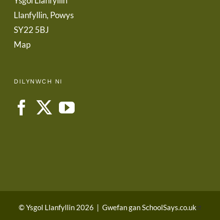
Ysgol Llanfyllin
Llanfyllin, Powys
SY22 5BJ
Map
DILYNWCH NI
© Ysgol Llanfyllin 2026
|
Gwefan gan
SchoolSays.co.uk