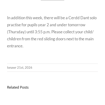
In addition this week, there will be a Cerdd Dant solo
practise for pupils year 2 and under tomorrow
(Thursday) until 3:55 p.m. Please collect your child/
children from the red sliding doors next to the main
entrance.
Ionawr 21st, 2026
Related Posts
Llythyr
Diwedd
Gwisg
y