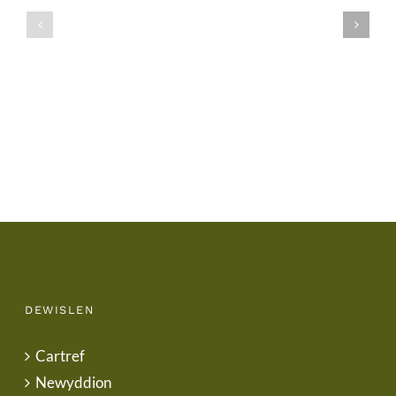
Ysgol
Tymor
/
/
School
End
Uniform
of
Term
Letter
DEWISLEN
Cartref
Newyddion