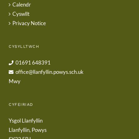
Calendr
Cyswllt
Privacy Notice
CYSYLLTWCH
01691 648391
office@llanfyllin.powys.sch.uk
Mwy
CYFEIRIAD
Ysgol Llanfyllin
Llanfyllin, Powys