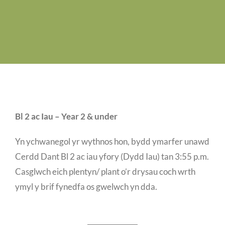
Swyddi Gwag
Cyswllt
Bl 2 ac Iau – Year 2 & under
Yn ychwanegol yr wythnos hon, bydd ymarfer unawd
Cerdd Dant Bl 2 ac iau yfory (Dydd Iau) tan 3:55 p.m.
Casglwch eich plentyn/ plant o’r drysau coch wrth
ymyl y brif fynedfa os gwelwch yn dda.